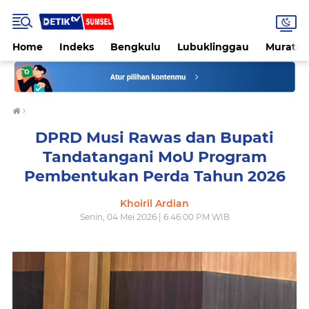
Home
Indeks
Bengkulu
Lubuklinggau
Muratar
›
DPRD Musi Rawas dan Bupati
Tandatangani MoU Program
Pembentukan Perda Tahun 2026
Khoiril Ardian
Senin, 04 Mei 2026 | 6:46:00 PM WIB