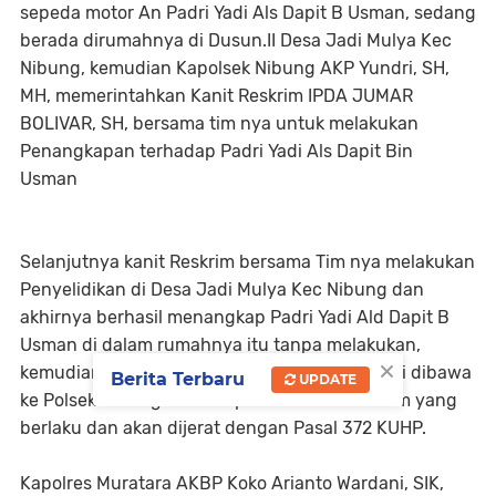
sepeda motor An Padri Yadi Als Dapit B Usman, sedang
berada dirumahnya di Dusun.II Desa Jadi Mulya Kec
Nibung, kemudian Kapolsek Nibung AKP Yundri, SH,
MH, memerintahkan Kanit Reskrim IPDA JUMAR
BOLIVAR, SH, bersama tim nya untuk melakukan
Penangkapan terhadap Padri Yadi Als Dapit Bin
Usman
Selanjutnya kanit Reskrim bersama Tim nya melakukan
Penyelidikan di Desa Jadi Mulya Kec Nibung dan
akhirnya berhasil menangkap Padri Yadi Ald Dapit B
Usman di dalam rumahnya itu tanpa melakukan,
×
kemudian tersangka An Padri Yadi Als Dapit ini dibawa
Berita Terbaru
UPDATE
ke Polsek Nibung untuk diproses sesuai Hukum yang
berlaku dan akan dijerat dengan Pasal 372 KUHP.
Kapolres Muratara AKBP Koko Arianto Wardani, SIK,