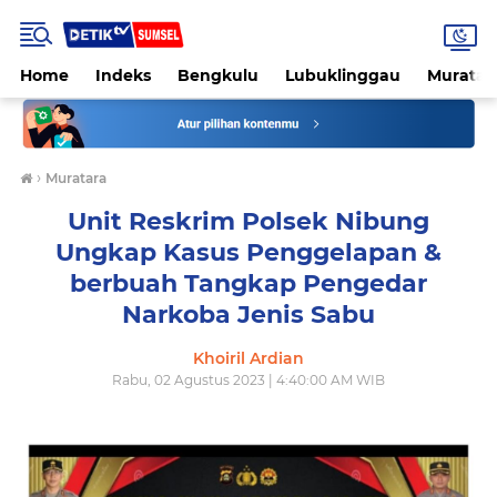
Home
Indeks
Bengkulu
Lubuklinggau
Muratar
›
Muratara
Unit Reskrim Polsek Nibung
Ungkap Kasus Penggelapan &
berbuah Tangkap Pengedar
Narkoba Jenis Sabu
Khoiril Ardian
Rabu, 02 Agustus 2023 | 4:40:00 AM WIB