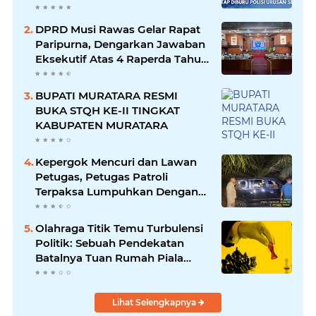
DPRD Musi Rawas Gelar Rapat
Paripurna, Dengarkan Jawaban
Eksekutif Atas 4 Raperda Tahun
2026
BUPATI MURATARA RESMI
BUKA STQH KE-II TINGKAT
KABUPATEN MURATARA
Kepergok Mencuri dan Lawan
Petugas, Petugas Patroli
Terpaksa Lumpuhkan Dengan
Peluru Karet
Olahraga Titik Temu Turbulensi
Politik: Sebuah Pendekatan
Batalnya Tuan Rumah Piala
Dunia U-20
Lihat Selengkapnya