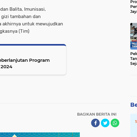
Pro
Pe
an Balita, Imunisasi,
Jay
 gizi tambahan dan
Raw
Men
a akhirnya untuk mewujudkan
gkasnya (Tim)
Pel
Tan
berlanjutan Program
Sej
 2024
Be
BAGIKAN BERITA INI