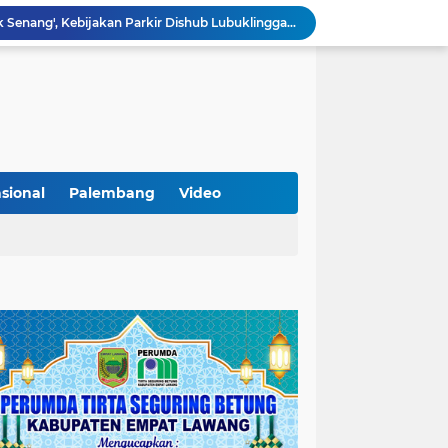
Lantik Pejabat Baru, JM Bupati Empat Lawang: Jabatan Adalah Amanah, Segera Berinovasi Demi Empat Lawang MADANI!
KAMMI Muratara Dukung MUI dalam Upaya Penegakan Hukum terhadap Aktivitas LGBT
ahkan 2 Kilogram Sabu.
Optimalkan Penanganan Perkara, Kasi Pidum Kejari Musi Rawas Ikuti Bimtek AI dan Big Data
Gelorakan Program Strategis Nasional, Joncik Muhamad Tinjau Proyek Sekolah Rakyat Rp234 Miliar
KAMMI Muratara Sukses Gelar Talk Show Peringatan Harlah Kabupaten Musi Rawas Utara ke-13
Tutup MagangHub Batch III, Menaker Ajak Peserta Ikuti Sertifikasi Kompetensi untuk Perkuat Daya Saing
Di Balik Aksi dan Narasi Kericuhan: Memahami Manifesto Perjuangan Cipayung Plus Kota Lubuk Linggau
sional
Palembang
Video
Tingkatkan Kualitas Insan Pers, PWI Musi Rawas Gelar Pelatihan Jurnalistik Berbasis Kompetensi dan Storytelling.
Sarat Praktik 'Asal Bapak Senang', Kebijakan Parkir Dishub Lubuklinggau Menuai Sorotan Tajam