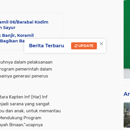
amil 06/Barabai Kodim
n Sayur
Banjir, Koramil
×
 Bagikan Bahan Makanan
Berita Terbaru
UPDATE
nuhnya dalam pelaksanaan
program pemerintah dalam
painya generasi penerus
Ar
ara Kapten Inf (Har) Inf
adi sarana yang sangat
ibu dan anak, untuk memantau
a Mendukung Program
ayah Binaan,”ucapnya