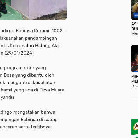
AS
BUK
udirgo Babinsa Koramil 1002-
MA
elaksanakan pendampingan
RO
intis Kecamatan Batang Alai
in (29/01/2024),
n program rutin yang
n Desa yang dibantu oleh
MI
ME
uk mengontrol kesehatan
DI
u hamil yang ada di Desa Muara
KA
PR
osyandu
TI
DI
TE
udirgo mengatakan bahwa
ME
mpingan Babinsa di setiap
ancaran serta tertibnya