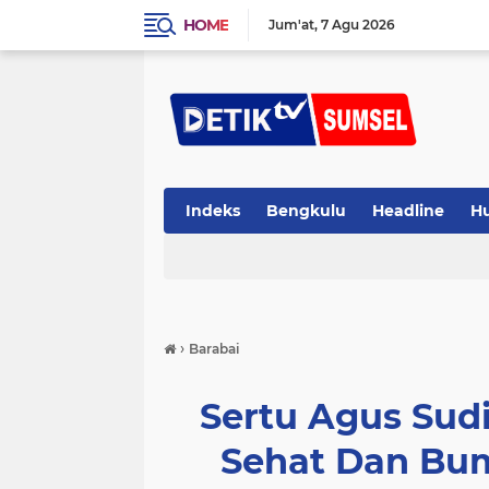
HOME
Jum'at
7 Agu 2026
Indeks
Bengkulu
Headline
H
›
Barabai
Sertu Agus Sudi
Sehat Dan Bum