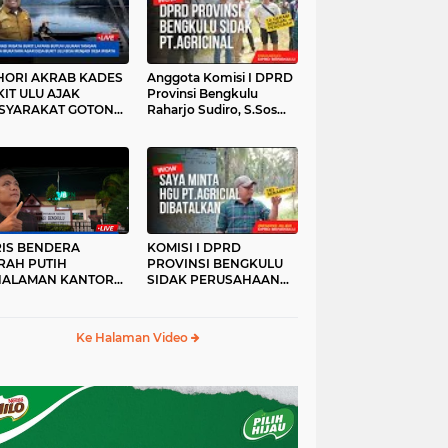
HORI AKRAB KADES
Anggota Komisi I DPRD
IT ULU AJAK
Provinsi Bengkulu
SYARAKAT GOTONG
Raharjo Sudiro, S.Sos
YONG
Sidak PT.agricinal
Bengkulu Utara
RIS BENDERA
KOMISI I DPRD
RAH PUTIH
PROVINSI BENGKULU
HALAMAN KANTOR
SIDAK PERUSAHAAN
KANWIL ATR/BPN
PT. AGRICINAL
OVINSI BENGKULU
BENGKULU UTARA
DAK DI TURUNKAN
Ke Halaman Video
MALAM HARI
RKESAN LUPA JAS
RAH