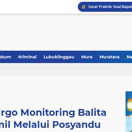
Polres Musi Rawas Musn
ukum
Kriminal
Lubuklinggau
Mura
Muratara
Na
rgo Monitoring Balita
il Melalui Posyandu