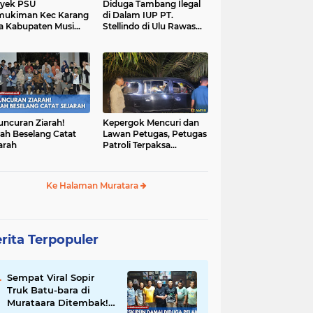
yek PSU
Diduga Tambang Ilegal
mukiman Kec Karang
di Dalam IUP PT.
a Kabupaten Musi
Stellindo di Ulu Rawas
as Utara Diduga
Menjadi Sarang Mafia
jadi Ajang Korupsi
Peti!
uncuran Ziarah!
Kepergok Mencuri dan
ah Beselang Catat
Lawan Petugas, Petugas
arah
Patroli Terpaksa
Lumpuhkan Dengan
Peluru Karet
Ke Halaman Muratara
rita Terpopuler
Sempat Viral Sopir
Truk Batu-bara di
Murataara Ditembak!