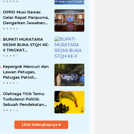
Namun Dikabarkan
Berdamai
DPRD Musi Rawas
Gelar Rapat Paripurna,
Dengarkan Jawaban
Eksekutif Atas 4
Raperda Tahun 2026
BUPATI MURATARA
RESMI BUKA STQH KE-
II TINGKAT
KABUPATEN
MURATARA
Kepergok Mencuri dan
Lawan Petugas,
Petugas Patroli
Terpaksa Lumpuhkan
Dengan Peluru Karet
Olahraga Titik Temu
Turbulensi Politik:
Sebuah Pendekatan
Batalnya Tuan Rumah
Piala Dunia U-20
Lihat Selengkapnya