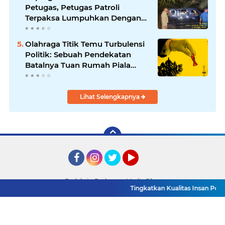
Petugas, Petugas Patroli
Terpaksa Lumpuhkan Dengan
Peluru Karet
Olahraga Titik Temu Turbulensi
Politik: Sebuah Pendekatan
Batalnya Tuan Rumah Piala
Dunia U-20
Lihat Selengkapnya
Facebook
Instagram
Twitter
YouTube
Redaksi
Pedoman Media Siber
Tingkatkan Kualitas Insan Pers, PWI
Copyright ©
2026 Detik TV Sumsel