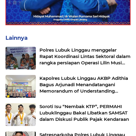
Lainnya
Polres Lubuk Linggau menggelar
Rapat Koordinasi Lintas Sektoral dalam
rangka persiapan Operasi Lilin Musi
dan pengamanan perayaan Natal 2025
Kapolres Lubuk Linggau AKBP Adithia
Bagus Arjunadi Menandatangani
Memorandum of Understanding
(MOU) bersama Kepala Dinas
Pendidikan dan Kebudayaan
Soroti Isu “Nembak KTP”, PERMAHI
Lubuklinggau Bakal Libatkan SAMSAT
dalam Diskusi Publik Pajak Kendaraan
Satresnarkoba Polres Lubuk Linggau