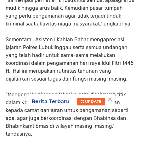
“Ini menjadi perhatian khusus kita semua, apalagi arus
mudik hingga arus balik. Kemudian pasar tumpah
yang perlu pengamanan agar tidak terjadi tindak
kriminal saat aktivitas niaga masyarakat,” ungkapnya.
Sementara , Asisten I Kahlan Bahar mengapresiasi
jajaran Polres Lubuklinggau serta semua undangan
yang telah hadir untuk sama-sama melakukan
koordinasi dalam pengamanan hari raya Idul Fitri 1445
H. Hal ini merupakan rutinitas tahunan yang
dijalankan sesuai tugas dan fungsi masing-masing.
“Mengenai kunjungan lokasi wisata disejumlah titik
×
Berita Terbaru
UPDATE
dalam Kota Lubuklinggau, nanti kami sampaikan
kepada camat dan lurah untuk pengamanan seperti
apa, agar juga berkoordinasi dengan Bhabinsa dan
Bhabinkamtibmas di wilayah masing-masing,”
tandasnya.