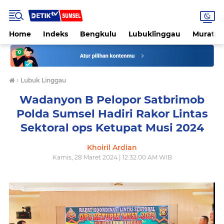
Home
Indeks
Bengkulu
Lubuklinggau
Muratar
›
Lubuk Linggau
Wadanyon B Pelopor Satbrimob
Polda Sumsel Hadiri Rakor Lintas
Sektoral ops Ketupat Musi 2024
Khoiril Ardian
Kamis, 28 Maret 2024 | 12:32:00 AM WIB