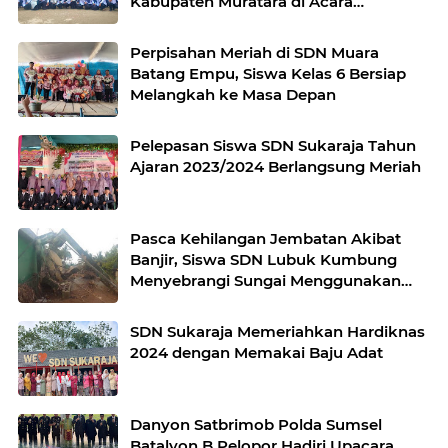
Kabupaten Muratara di Acara
Pembukaan Sekolah Guru Indonesia
Perpisahan Meriah di SDN Muara
Batang Empu, Siswa Kelas 6 Bersiap
Melangkah ke Masa Depan
Pelepasan Siswa SDN Sukaraja Tahun
Ajaran 2023/2024 Berlangsung Meriah
Pasca Kehilangan Jembatan Akibat
Banjir, Siswa SDN Lubuk Kumbung
Menyebrangi Sungai Menggunakan
Rakit Bambu
SDN Sukaraja Memeriahkan Hardiknas
2024 dengan Memakai Baju Adat
Danyon Satbrimob Polda Sumsel
Batalyon B Pelopor Hadiri Upacara