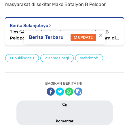
masyarakat di sekitar Mako Batalyon B Pelopor.
Berita Selanjutnya
Tim SAR Satbrimob Polda Sumsel Batalyon B
×
Berita Terbaru
UPDATE
Pelopor Berhasil Temukan Korban Tenggelam di
Bendungan Watervang
Lubuklinggau
olahraga pagi
satbrimob
BAGIKAN BERITA INI
komentar