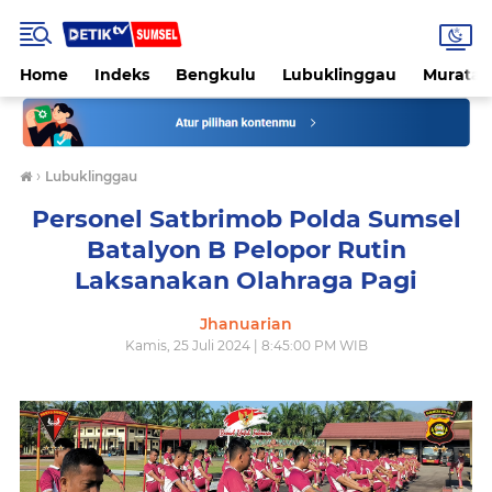
Home
Indeks
Bengkulu
Lubuklinggau
Muratar
›
Lubuklinggau
Personel Satbrimob Polda Sumsel
Batalyon B Pelopor Rutin
Laksanakan Olahraga Pagi
Jhanuarian
Kamis, 25 Juli 2024 | 8:45:00 PM WIB