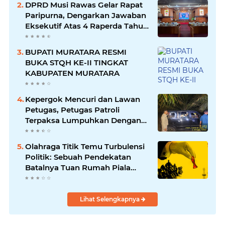
DPRD Musi Rawas Gelar Rapat
Paripurna, Dengarkan Jawaban
Eksekutif Atas 4 Raperda Tahun
2026
BUPATI MURATARA RESMI
BUKA STQH KE-II TINGKAT
KABUPATEN MURATARA
Kepergok Mencuri dan Lawan
Petugas, Petugas Patroli
Terpaksa Lumpuhkan Dengan
Peluru Karet
Olahraga Titik Temu Turbulensi
Politik: Sebuah Pendekatan
Batalnya Tuan Rumah Piala
Dunia U-20
Lihat Selengkapnya