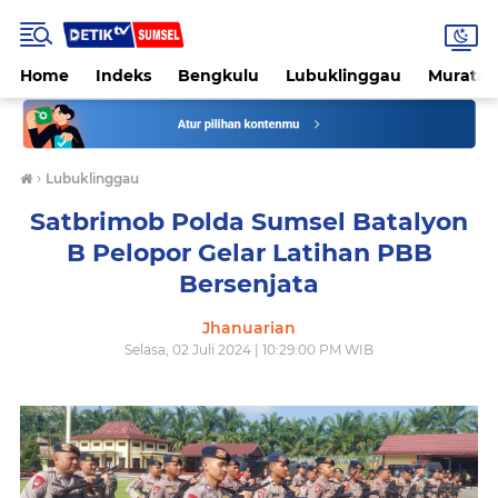
Home
Indeks
Bengkulu
Lubuklinggau
Muratar
›
Lubuklinggau
Satbrimob Polda Sumsel Batalyon
B Pelopor Gelar Latihan PBB
Bersenjata
Jhanuarian
Selasa, 02 Juli 2024 | 10:29:00 PM WIB