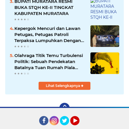
BUPATI MURATARA RESMI
BUKA STQH KE-II TINGKAT
KABUPATEN MURATARA
Kepergok Mencuri dan Lawan
Petugas, Petugas Patroli
Terpaksa Lumpuhkan Dengan
Peluru Karet
Olahraga Titik Temu Turbulensi
Politik: Sebuah Pendekatan
Batalnya Tuan Rumah Piala
Dunia U-20
Lihat Selengkapnya
Facebook
Instagram
Twitter
YouTube