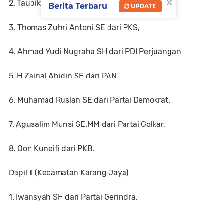
×
2. Taupik Haris dari Partai Nasdem.
Berita Terbaru
UPDATE
3. Thomas Zuhri Antoni SE dari PKS,
4. Ahmad Yudi Nugraha SH dari PDI Perjuangan
5. H.Zainal Abidin SE dari PAN
6. Muhamad Ruslan SE dari Partai Demokrat.
7. Agusalim Munsi SE.MM dari Partai Golkar,
8. Oon Kuneifi dari PKB.
Dapil II (Kecamatan Karang Jaya)
1. Iwansyah SH dari Partai Gerindra,