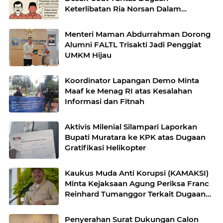
Keterlibatan Ria Norsan Dalam
Pusaran Korupsi BP2TD Mempawah
Menteri Maman Abdurrahman Dorong
Alumni FALTL Trisakti Jadi Penggiat
UMKM Hijau
Koordinator Lapangan Demo Minta
Maaf ke Menag RI atas Kesalahan
Informasi dan Fitnah
Aktivis Milenial Silampari Laporkan
Bupati Muratara ke KPK atas Dugaan
Gratifikasi Helikopter
Kaukus Muda Anti Korupsi (KAMAKSI)
Minta Kejaksaan Agung Periksa Franc
Reinhard Tumanggor Terkait Dugaan
Kasus Suap Hakim Korupsi Minyak
Goreng
Penyerahan Surat Dukungan Calon