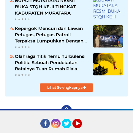
BUPATI MURATARA RESMI
BUKA STQH KE-II TINGKAT
KABUPATEN MURATARA
Kepergok Mencuri dan Lawan
Petugas, Petugas Patroli
Terpaksa Lumpuhkan Dengan
Peluru Karet
Olahraga Titik Temu Turbulensi
Politik: Sebuah Pendekatan
Batalnya Tuan Rumah Piala
Dunia U-20
Lihat Selengkapnya
Facebook
Instagram
Twitter
YouTube