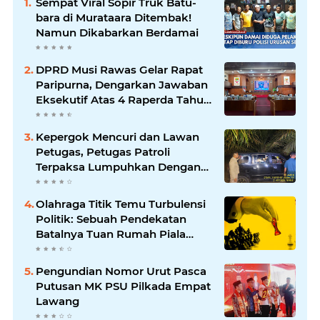
Sempat Viral Sopir Truk Batu-
bara di Murataara Ditembak!
Namun Dikabarkan Berdamai
DPRD Musi Rawas Gelar Rapat
Paripurna, Dengarkan Jawaban
Eksekutif Atas 4 Raperda Tahun
2026
Kepergok Mencuri dan Lawan
Petugas, Petugas Patroli
Terpaksa Lumpuhkan Dengan
Peluru Karet
Olahraga Titik Temu Turbulensi
Politik: Sebuah Pendekatan
Batalnya Tuan Rumah Piala
Dunia U-20
Pengundian Nomor Urut Pasca
Putusan MK PSU Pilkada Empat
Lawang