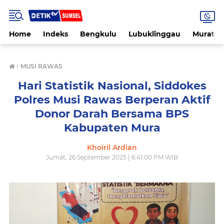
Home
Indeks
Bengkulu
Lubuklinggau
Muratar
›
MUSI RAWAS
Hari Statistik Nasional, Siddokes
Polres Musi Rawas Berperan Aktif
Donor Darah Bersama BPS
Kabupaten Mura
Khoiril Ardian
Jumat, 26 September 2025 | 6:41:00 PM WIB