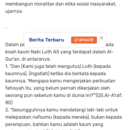
membangun moralitas dan etika sosial masyarakat,
ujarnya.
-
×
Berita Terbaru
UPDATE
Dalam perspektif Islam, KAMMI BSM merujuk pada
kisah kaum Nabi Luth AS yang terdapat dalam Al-
Qur'an, di antaranya:
1. "Dan (Kami juga telah mengutus) Luth (kepada
kaumnya). (Ingatlah) ketika dia berkata kepada
kaumnya, 'Mengapa kamu mengerjakan perbuatan
fahisyah itu, yang belum pernah dikerjakan oleh
seorang pun sebelum kamu di dunia ini?'"(QS.Al-A'raf:
80)
2. "Sesungguhnya kamu mendatangi laki-laki untuk
melepaskan nafsumu (kepada mereka), bukan kepada
perempuan, bahkan kamu adalah kaum yang