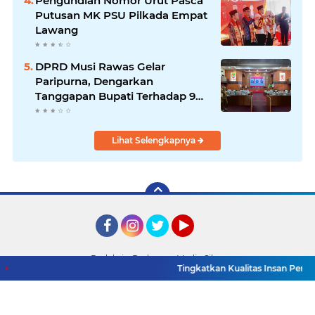
Pengundian Nomor Urut Pasca
Putusan MK PSU Pilkada Empat
Lawang
DPRD Musi Rawas Gelar
Paripurna, Dengarkan
Tanggapan Bupati Terhadap 9
Raperda Inisiatif
Lihat Selengkapnya
Facebook
Instagram
Twitter
YouTube
Redaksi
Pedoman Media Siber
Tingkatkan Kualitas Insan Pers, PWI 
Copyright ©
2026 Detik TV Sumsel