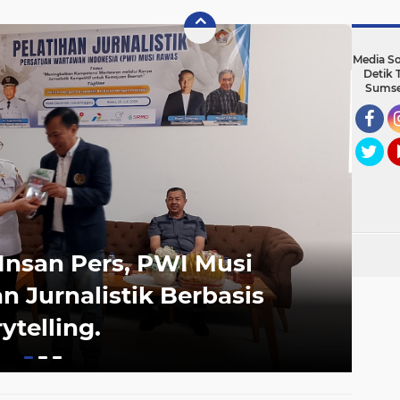
Dengan Peluru
Dikabarkan Berdamai
Media So
Detik 
Sumse
Faceb
I
Twitter
Y
 Insan Pers, PWI Musi
Sa
n Jurnalistik Berbasis
Pa
ytelling.
Ta