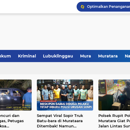
ukum
Kriminal
Lubuklinggau
Mura
Muratara
Na
Polres Musi Rawas Musn
ncuri dan
Sempat Viral Sopir Truk
Polsek Rupit Po
as, Petugas
Batu-bara di Murataara
Muratara Giat Pa
aksa
Ditembak! Namun
Jalan Lintas Su