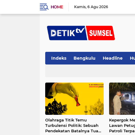
HOME
Kamis
6 Agu 2026
Indeks
Bengkulu
Headline
H
Olahraga Titik Temu
Kepergok Me
Turbulensi Politik: Sebuah
Lawan Petug
Pendekatan Batalnya Tuan
Patroli Terp