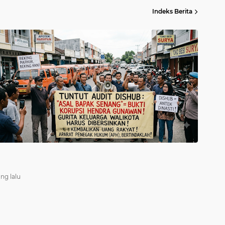
asi
Gelorakan Program Strategis Nasional,
Indeks Berita
k AI
Joncik Muhamad Tinjau Proyek Sekolah
Rakyat Rp234 Miliar
ang lalu