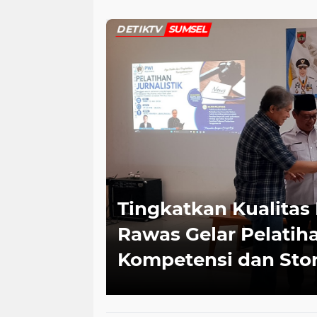
Rumah Piala Dunia U-20
Lumpuhkan 
Karet
DETIKTV
SUMSEL
 Lawang:
Tingkatkan Kualitas
ovasi
Rawas Gelar Pelatiha
Kompetensi dan Stor