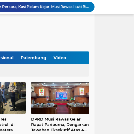
Optimalkan Penanganan Perkara, Kasi Pidum Kejari Musi Rawas Ikuti Bimtek AI dan Big Data
Gelorakan Program Strategis Nasional, Joncik Muhamad Tinjau Proyek Sekolah Rakyat Rp234 Miliar
KAMMI Muratara Sukses Gelar Talk Show Peringatan Harlah Kabupaten Musi Rawas Utara ke-13
Tutup MagangHub Batch III, Menaker Ajak Peserta Ikuti Sertifikasi Kompetensi untuk Perkuat Daya Saing
Di Balik Aksi dan Narasi Kericuhan: Memahami Manifesto Perjuangan Cipayung Plus Kota Lubuk Linggau
Tingkatkan Kualitas Insan Pers, PWI Musi Rawas Gelar Pelatihan Jurnalistik Berbasis Kompetensi dan Storytelling.
Sarat Praktik 'Asal Bapak Senang', Kebijakan Parkir Dishub Lubuklinggau Menuai Sorotan Tajam
Lantik Pejabat Baru, JM Bupati Empat Lawang: Jabatan Adalah Amanah, Segera Berinovasi Demi Empat Lawang MADANI!
sional
Palembang
Video
KAMMI Muratara Dukung MUI dalam Upaya Penegakan Hukum terhadap Aktivitas LGBT
ahkan 2 Kilogram Sabu.
lres
DPRD Musi Rawas Gelar
troli di
Rapat Paripurna, Dengarkan
matera
Jawaban Eksekutif Atas 4