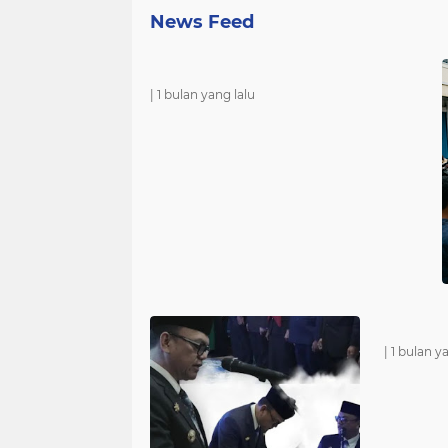
Optimalkan Penanganan Perkara, K
News Feed
Pidum Kejari Musi Rawas Ikuti Bimte
dan Big Data
|
1 bulan yang lalu
|
1 bulan y