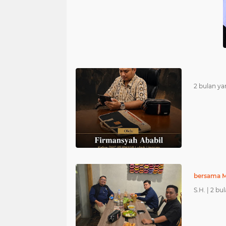
2 bulan ya
bersama M
S.H. |
2 bul