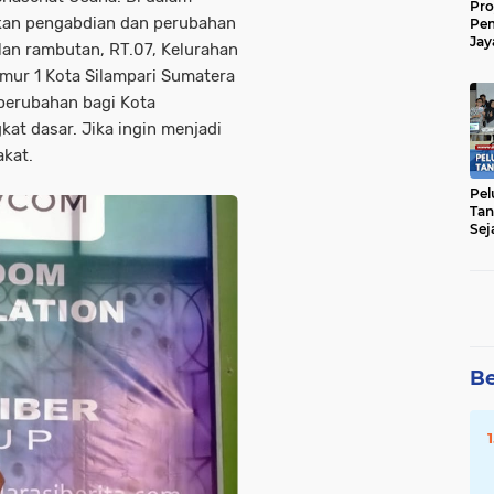
Pro
kan pengabdian dan perubahan
Pe
Jay
jalan rambutan, RT.07, Kelurahan
Raw
ur 1 Kota Silampari Sumatera
Men
perubahan bagi Kota
gkat dasar. Jika ingin menjadi
akat.
Pel
Tan
Sej
Be