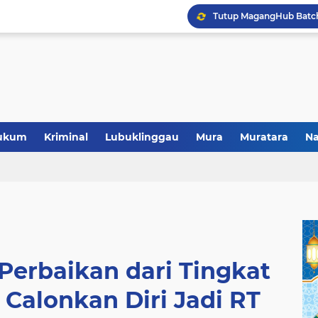
Polres Musi Rawas Musn
ukum
Kriminal
Lubuklinggau
Mura
Muratara
Na
Perbaikan dari Tingkat
Calonkan Diri Jadi RT