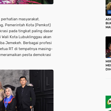
i perhatian masyarakat.
AS
BUK
ng, Pemerintah Kota (Pemkot)
MA
asi pada tingkat paling dasar
RO
i Wali Kota Lubuklinggau akan
aba Jemekeh. Berbagai profesi
ketua RT di tempatnya masing-
t meramaikan pesta demokrasi
MI
ME
DI
KA
PR
TI
DI
TE
ME