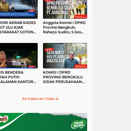
HORI AKRAB KADES
Anggota Komisi I DPRD
IT ULU AJAK
Provinsi Bengkulu
SYARAKAT GOTONG
Raharjo Sudiro, S.Sos
YONG
Sidak PT.agricinal
Bengkulu Utara
RIS BENDERA
KOMISI I DPRD
RAH PUTIH
PROVINSI BENGKULU
HALAMAN KANTOR
SIDAK PERUSAHAAN
KANWIL ATR/BPN
PT. AGRICINAL
OVINSI BENGKULU
BENGKULU UTARA
DAK DI TURUNKAN
Ke Halaman Video
MALAM HARI
RKESAN LUPA JAS
RAH