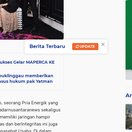
×
Berita Terbaru
UPDATE
ukses Gelar MAPERCA KE
ubuklinggau memberikan
 kasus hukum pak Yatman
Ar
, seorang Pria Energik yang
radarnusantaranews sekaligus
memiliki jaringan hampir
s dan berIntegritas ini juga
enasehat Usaha. Di dalam