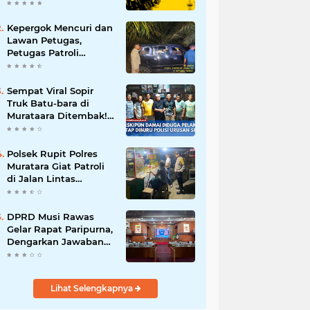
Batalnya Tuan Rumah
Piala Dunia U-20
Kepergok Mencuri dan
Lawan Petugas,
Petugas Patroli
Terpaksa Lumpuhkan
Dengan Peluru Karet
Sempat Viral Sopir
Truk Batu-bara di
Murataara Ditembak!
Namun Dikabarkan
Berdamai
Polsek Rupit Polres
Muratara Giat Patroli
di Jalan Lintas
Sumatera
DPRD Musi Rawas
Gelar Rapat Paripurna,
Dengarkan Jawaban
Eksekutif Atas 4
Raperda Tahun 2026
Lihat Selengkapnya