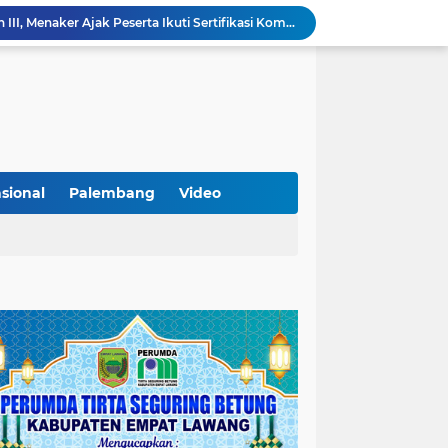
Tutup MagangHub Batch III, Menaker Ajak Peserta Ikuti Sertifikasi Kompetensi untuk Perkuat Daya Saing
Di Balik Aksi dan Narasi Kericuhan: Memahami Manifesto Perjuangan Cipayung Plus Kota Lubuk Linggau
Tingkatkan Kualitas Insan Pers, PWI Musi Rawas Gelar Pelatihan Jurnalistik Berbasis Kompetensi dan Storytelling.
Sarat Praktik 'Asal Bapak Senang', Kebijakan Parkir Dishub Lubuklinggau Menuai Sorotan Tajam
Lantik Pejabat Baru, JM Bupati Empat Lawang: Jabatan Adalah Amanah, Segera Berinovasi Demi Empat Lawang MADANI!
KAMMI Muratara Dukung MUI dalam Upaya Penegakan Hukum terhadap Aktivitas LGBT
ahkan 2 Kilogram Sabu.
Optimalkan Penanganan Perkara, Kasi Pidum Kejari Musi Rawas Ikuti Bimtek AI dan Big Data
sional
Palembang
Video
Gelorakan Program Strategis Nasional, Joncik Muhamad Tinjau Proyek Sekolah Rakyat Rp234 Miliar
KAMMI Muratara Sukses Gelar Talk Show Peringatan Harlah Kabupaten Musi Rawas Utara ke-13