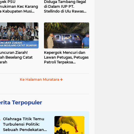
yek PSU
Diduga Tambang Ilegal
mukiman Kec Karang
di Dalam IUP PT.
a Kabupaten Musi
Stellindo di Ulu Rawas
as Utara Diduga
Menjadi Sarang Mafia
jadi Ajang Korupsi
Peti!
uncuran Ziarah!
Kepergok Mencuri dan
ah Beselang Catat
Lawan Petugas, Petugas
arah
Patroli Terpaksa
Lumpuhkan Dengan
Peluru Karet
Ke Halaman Muratara
rita Terpopuler
Olahraga Titik Temu
Turbulensi Politik:
Sebuah Pendekatan