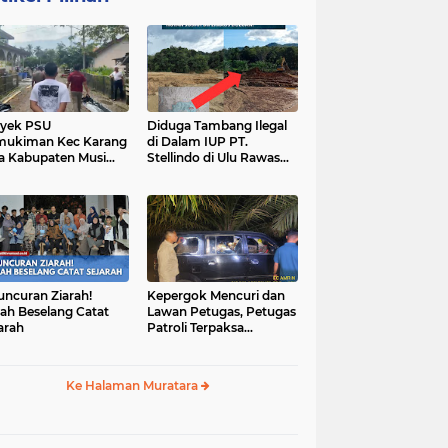
yek PSU
Diduga Tambang Ilegal
mukiman Kec Karang
di Dalam IUP PT.
a Kabupaten Musi
Stellindo di Ulu Rawas
as Utara Diduga
Menjadi Sarang Mafia
jadi Ajang Korupsi
Peti!
uncuran Ziarah!
Kepergok Mencuri dan
ah Beselang Catat
Lawan Petugas, Petugas
arah
Patroli Terpaksa
Lumpuhkan Dengan
Peluru Karet
Ke Halaman Muratara