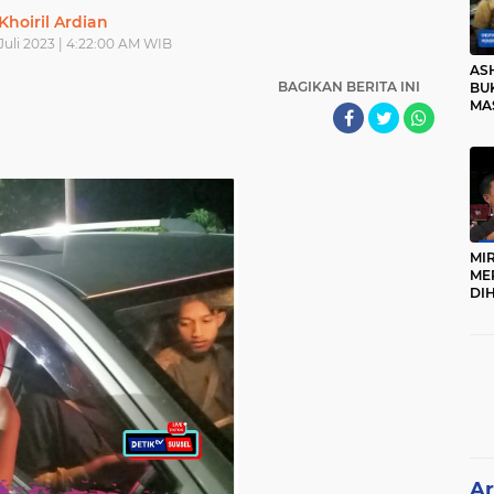
Khoiril Ardian
Juli 2023 | 4:22:00 AM WIB
AS
BAGIKAN BERITA INI
BUK
MA
RO
MI
ME
DI
KA
PR
TI
DI
TE
ME
Ar