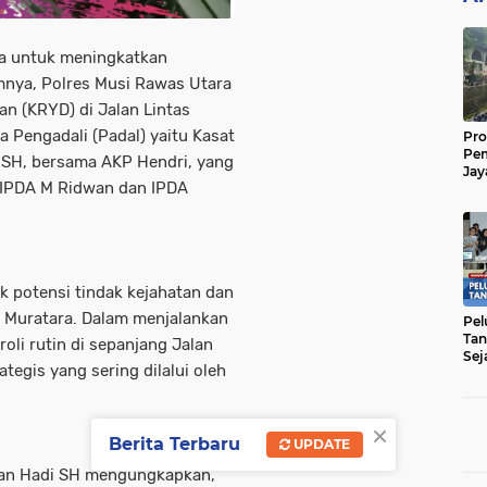
ya untuk meningkatkan
mnya, Polres Musi Rawas Utara
an (KRYD) di Jalan Lintas
a Pengadali (Padal) yaitu Kasat
Pro
Pe
 SH, bersama AKP Hendri, yang
Jay
 IPDA M Ridwan dan IPDA
Raw
Men
k potensi tindak kejahatan dan
h Muratara. Dalam menjalankan
Pel
Tan
oli rutin di sepanjang Jalan
Sej
tegis yang sering dilalui oleh
×
Berita Terbaru
UPDATE
ian Hadi SH mengungkapkan,