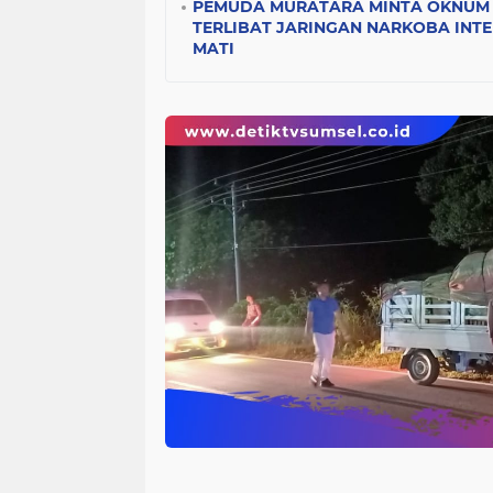
PEMUDA MURATARA MINTA OKNUM 
TERLIBAT JARINGAN NARKOBA INT
MATI