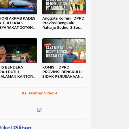
HORI AKRAB KADES
Anggota Komisi I DPRD
IT ULU AJAK
Provinsi Bengkulu
SYARAKAT GOTONG
Raharjo Sudiro, S.Sos
YONG
Sidak PT.agricinal
Bengkulu Utara
RIS BENDERA
KOMISI I DPRD
RAH PUTIH
PROVINSI BENGKULU
HALAMAN KANTOR
SIDAK PERUSAHAAN
KANWIL ATR/BPN
PT. AGRICINAL
OVINSI BENGKULU
BENGKULU UTARA
DAK DI TURUNKAN
Ke Halaman Video
MALAM HARI
RKESAN LUPA JAS
RAH
tikel Pilihan