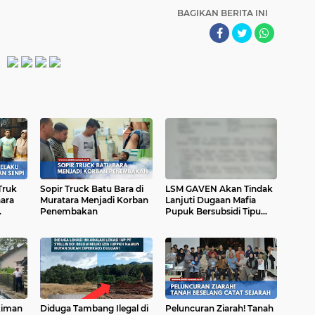
BAGIKAN BERITA INI
Truk
Sopir Truck Batu Bara di
LSM GAVEN Akan Tindak
aara
Muratara Menjadi Korban
Lanjuti Dugaan Mafia
Penembakan
Pupuk Bersubsidi Tipu
ai
Kelompok Tani Di
Kelurahan Selangit
kiman
Diduga Tambang Ilegal di
Peluncuran Ziarah! Tanah