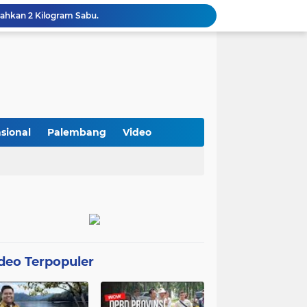
ahkan 2 Kilogram Sabu.
Optimalkan Penanganan Perkara, Kasi Pidum Kejari Musi Rawas Ikuti Bimtek AI dan Big Data
Gelorakan Program Strategis Nasional, Joncik Muhamad Tinjau Proyek Sekolah Rakyat Rp234 Miliar
KAMMI Muratara Sukses Gelar Talk Show Peringatan Harlah Kabupaten Musi Rawas Utara ke-13
Tutup MagangHub Batch III, Menaker Ajak Peserta Ikuti Sertifikasi Kompetensi untuk Perkuat Daya Saing
Di Balik Aksi dan Narasi Kericuhan: Memahami Manifesto Perjuangan Cipayung Plus Kota Lubuk Linggau
Tingkatkan Kualitas Insan Pers, PWI Musi Rawas Gelar Pelatihan Jurnalistik Berbasis Kompetensi dan Storytelling.
Sarat Praktik 'Asal Bapak Senang', Kebijakan Parkir Dishub Lubuklinggau Menuai Sorotan Tajam
sional
Palembang
Video
Lantik Pejabat Baru, JM Bupati Empat Lawang: Jabatan Adalah Amanah, Segera Berinovasi Demi Empat Lawang MADANI!
KAMMI Muratara Dukung MUI dalam Upaya Penegakan Hukum terhadap Aktivitas LGBT
deo Terpopuler