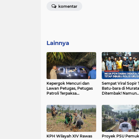
komentar
Lainnya
Kepergok Mencuri dan
Sempat Viral Sopir 
Lawan Petugas, Petugas
Batu-bara di Murat
Patroli Terpaksa
Ditembak! Namun
Lumpuhkan Dengan
Dikabarkan Berdam
Peluru Karet
KPH Wilayah XIV Rawas
Proyek PSU Pemu