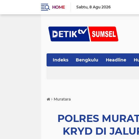
HOME
Sabtu
8 Agu 2026
Indeks
Bengkulu
Headline
H
›
Muratara
POLRES MURAT
KRYD DI JALU