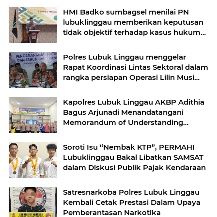
HMI Badko sumbagsel menilai PN
lubuklinggau memberikan keputusan
tidak objektif terhadap kasus hukum
pak Yatman
Polres Lubuk Linggau menggelar
Rapat Koordinasi Lintas Sektoral dalam
rangka persiapan Operasi Lilin Musi
dan pengamanan perayaan Natal 2025
Kapolres Lubuk Linggau AKBP Adithia
Bagus Arjunadi Menandatangani
Memorandum of Understanding
(MOU) bersama Kepala Dinas
Pendidikan dan Kebudayaan
Soroti Isu “Nembak KTP”, PERMAHI
Lubuklinggau Bakal Libatkan SAMSAT
dalam Diskusi Publik Pajak Kendaraan
Satresnarkoba Polres Lubuk Linggau
Kembali Cetak Prestasi Dalam Upaya
Pemberantasan Narkotika