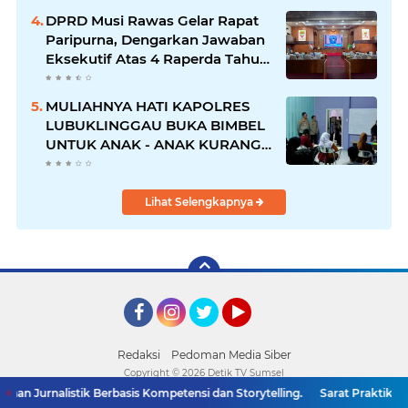
DPRD Musi Rawas Gelar Rapat
Paripurna, Dengarkan Jawaban
Eksekutif Atas 4 Raperda Tahun
2026
MULIAHNYA HATI KAPOLRES
LUBUKLINGGAU BUKA BIMBEL
UNTUK ANAK - ANAK KURANG
MAMPU
Lihat Selengkapnya
Facebook
Instagram
Twitter
YouTube
Redaksi
Pedoman Media Siber
Copyright ©
2026 Detik TV Sumsel
 Jurnalistik Berbasis Kompetensi dan Storytelling.
Sarat Praktik 'Asal 