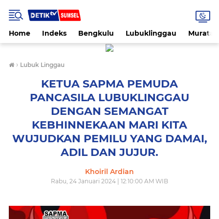
Home
Indeks
Bengkulu
Lubuklinggau
Muratar
›
Lubuk Linggau
KETUA SAPMA PEMUDA
PANCASILA LUBUKLINGGAU
DENGAN SEMANGAT
KEBHINNEKAAN MARI KITA
WUJUDKAN PEMILU YANG DAMAI,
ADIL DAN JUJUR.
Khoiril Ardian
Rabu, 24 Januari 2024 | 12:10:00 AM WIB