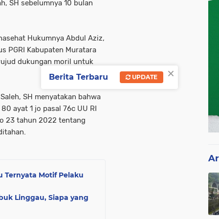
ah, SH sebelumnya 10 bulan
enasehat Hukumnya Abdul Aziz,
us PGRI Kabupaten Muratara
wujud dukungan moril untuk
×
Berita Terbaru
UPDATE
 Saleh, SH menyatakan bahwa
80 ayat 1 jo pasal 76c UU RI
o 23 tahun 2022 tentang
ditahan.
Ar
 Ternyata Motif Pelaku
buk Linggau, Siapa yang