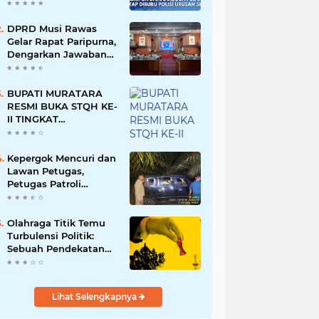
Namun Dikabarkan
Berdamai
DPRD Musi Rawas
Gelar Rapat Paripurna,
Dengarkan Jawaban
Eksekutif Atas 4
Raperda Tahun 2026
BUPATI MURATARA
RESMI BUKA STQH KE-
II TINGKAT
KABUPATEN
MURATARA
Kepergok Mencuri dan
Lawan Petugas,
Petugas Patroli
Terpaksa Lumpuhkan
Dengan Peluru Karet
Olahraga Titik Temu
Turbulensi Politik:
Sebuah Pendekatan
Batalnya Tuan Rumah
Piala Dunia U-20
Lihat Selengkapnya