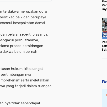
Pro
Pe
Jay
an terdakwa merupakan guru
Raw
Men
beritikad baik dan berupaya
menemui kesepakatan damai.
ah belajar seperti biasanya,
mengakui perbuatannya,
Pel
selama proses persidangan
Tan
Sej
terdakwa belum pernah
tusan hukum, kita sangat
m pertimbangan nya
mprehensif serta meletakkan
Be
iwa yang terjadi dalam ruangan
an nya tidak sependapat