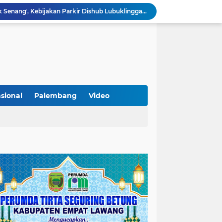
Lantik Pejabat Baru, JM Bupati Empat Lawang: Jabatan Adalah Amanah, Segera Berinovasi Demi Empat Lawang MADANI!
KAMMI Muratara Dukung MUI dalam Upaya Penegakan Hukum terhadap Aktivitas LGBT
ahkan 2 Kilogram Sabu.
Optimalkan Penanganan Perkara, Kasi Pidum Kejari Musi Rawas Ikuti Bimtek AI dan Big Data
Gelorakan Program Strategis Nasional, Joncik Muhamad Tinjau Proyek Sekolah Rakyat Rp234 Miliar
KAMMI Muratara Sukses Gelar Talk Show Peringatan Harlah Kabupaten Musi Rawas Utara ke-13
Tutup MagangHub Batch III, Menaker Ajak Peserta Ikuti Sertifikasi Kompetensi untuk Perkuat Daya Saing
Di Balik Aksi dan Narasi Kericuhan: Memahami Manifesto Perjuangan Cipayung Plus Kota Lubuk Linggau
sional
Palembang
Video
Tingkatkan Kualitas Insan Pers, PWI Musi Rawas Gelar Pelatihan Jurnalistik Berbasis Kompetensi dan Storytelling.
Sarat Praktik 'Asal Bapak Senang', Kebijakan Parkir Dishub Lubuklinggau Menuai Sorotan Tajam