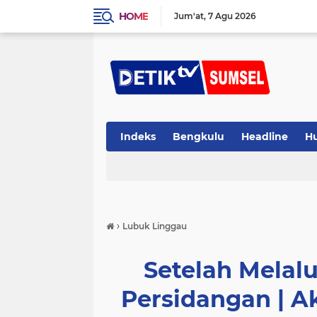
HOME
Jum'at
7 Agu 2026
Indeks
Bengkulu
Headline
H
›
Lubuk Linggau
Setelah Melal
Persidangan | A