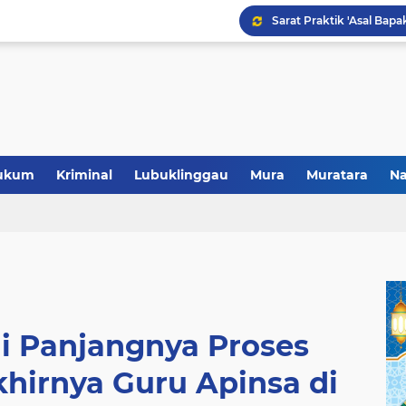
Polres Musi Rawas Musn
ukum
Kriminal
Lubuklinggau
Mura
Muratara
Na
ui Panjangnya Proses
khirnya Guru Apinsa di