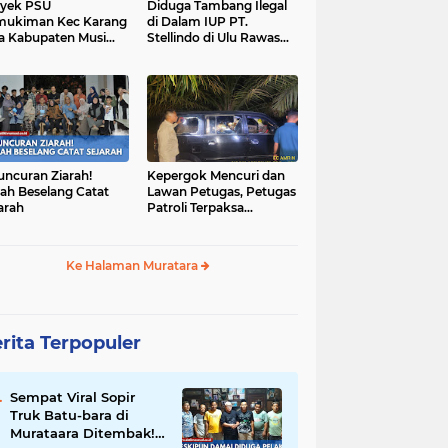
yek PSU
Diduga Tambang Ilegal
mukiman Kec Karang
di Dalam IUP PT.
a Kabupaten Musi
Stellindo di Ulu Rawas
as Utara Diduga
Menjadi Sarang Mafia
jadi Ajang Korupsi
Peti!
uncuran Ziarah!
Kepergok Mencuri dan
ah Beselang Catat
Lawan Petugas, Petugas
arah
Patroli Terpaksa
Lumpuhkan Dengan
Peluru Karet
Ke Halaman Muratara
rita Terpopuler
Sempat Viral Sopir
Truk Batu-bara di
Murataara Ditembak!