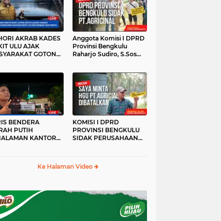
HORI AKRAB KADES
Anggota Komisi I DPRD
IT ULU AJAK
Provinsi Bengkulu
SYARAKAT GOTONG
Raharjo Sudiro, S.Sos
YONG
Sidak PT.agricinal
Bengkulu Utara
RIS BENDERA
KOMISI I DPRD
RAH PUTIH
PROVINSI BENGKULU
HALAMAN KANTOR
SIDAK PERUSAHAAN
KANWIL ATR/BPN
PT. AGRICINAL
OVINSI BENGKULU
BENGKULU UTARA
DAK DI TURUNKAN
Ke Halaman Video
MALAM HARI
RKESAN LUPA JAS
RAH