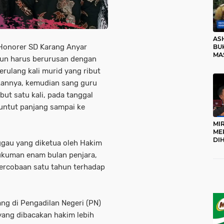
AS
 Honorer SD Karang Anyar
BUK
MA
hun harus berurusan dengan
RO
rulang kali murid yang ribut
kannya, kemudian sang guru
ut satu kali, pada tanggal
buntut panjang sampai ke
MI
ME
DI
ggau yang diketua oleh Hakim
KA
ukuman enam bulan penjara,
PR
TI
percobaan satu tahun terhadap
DI
TE
ME
ng di Pengadilan Negeri (PN)
yang dibacakan hakim lebih