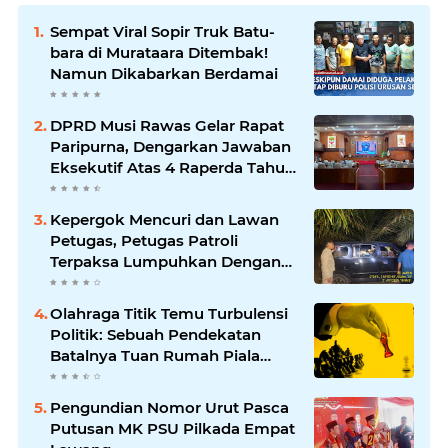
Sempat Viral Sopir Truk Batu-
bara di Murataara Ditembak!
Namun Dikabarkan Berdamai
DPRD Musi Rawas Gelar Rapat
Paripurna, Dengarkan Jawaban
Eksekutif Atas 4 Raperda Tahun
2026
Kepergok Mencuri dan Lawan
Petugas, Petugas Patroli
Terpaksa Lumpuhkan Dengan
Peluru Karet
Olahraga Titik Temu Turbulensi
Politik: Sebuah Pendekatan
Batalnya Tuan Rumah Piala
Dunia U-20
Pengundian Nomor Urut Pasca
Putusan MK PSU Pilkada Empat