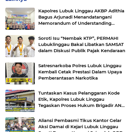
Kapolres Lubuk Linggau AKBP Adithia
Bagus Arjunadi Menandatangani
Memorandum of Understanding
(MOU) bersama Kepala Dinas
Pendidikan dan Kebudayaan
Soroti Isu “Nembak KTP”, PERMAHI
Lubuklinggau Bakal Libatkan SAMSAT
dalam Diskusi Publik Pajak Kendaraan
Satresnarkoba Polres Lubuk Linggau
Kembali Cetak Prestasi Dalam Upaya
Pemberantasan Narkotika
Tuntaskan Kasus Pelanggaran Kode
Etik, Kapolres Lubuk Linggau
Tegaskan Proses Hukum Brigadir AN
Sesuai Prosedur
Aliansi Pembasmi Tikus Kantor Gelar
Aksi Damai di Kejari Lubuk Linggau