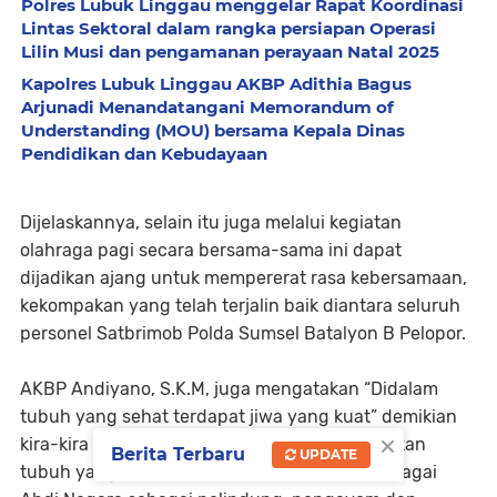
Polres Lubuk Linggau menggelar Rapat Koordinasi
Lintas Sektoral dalam rangka persiapan Operasi
Lilin Musi dan pengamanan perayaan Natal 2025
Kapolres Lubuk Linggau AKBP Adithia Bagus
Arjunadi Menandatangani Memorandum of
Understanding (MOU) bersama Kepala Dinas
Pendidikan dan Kebudayaan
Dijelaskannya, selain itu juga melalui kegiatan
olahraga pagi secara bersama-sama ini dapat
dijadikan ajang untuk mempererat rasa kebersamaan,
kekompakan yang telah terjalin baik diantara seluruh
personel Satbrimob Polda Sumsel Batalyon B Pelopor.
AKBP Andiyano, S.K.M, juga mengatakan “Didalam
tubuh yang sehat terdapat jiwa yang kuat” demikian
×
kira-kira makna yang tersirat. agar mendapatkan
Berita Terbaru
UPDATE
tubuh yang kuat dan sehat untuk itu Polri sebagai