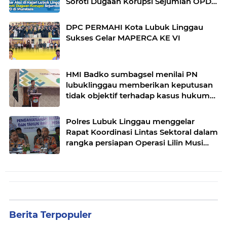
Soroti Dugaan Korupsi Sejumlah OPD
di Muratara
DPC PERMAHI Kota Lubuk Linggau
Sukses Gelar MAPERCA KE VI
HMI Badko sumbagsel menilai PN
lubuklinggau memberikan keputusan
tidak objektif terhadap kasus hukum
pak Yatman
Polres Lubuk Linggau menggelar
Rapat Koordinasi Lintas Sektoral dalam
rangka persiapan Operasi Lilin Musi
dan pengamanan perayaan Natal 2025
Berita Terpopuler