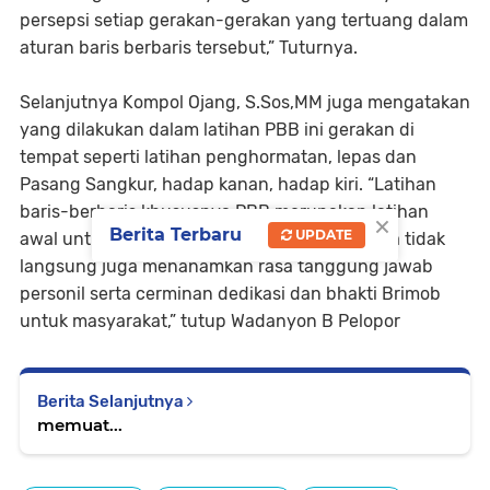
persepsi setiap gerakan-gerakan yang tertuang dalam
aturan baris berbaris tersebut,” Tuturnya.
Selanjutnya Kompol Ojang, S.Sos,MM juga mengatakan
yang dilakukan dalam latihan PBB ini gerakan di
tempat seperti latihan penghormatan, lepas dan
Pasang Sangkur, hadap kanan, hadap kiri. “Latihan
baris-berbaris khususnya PBB merupakan latihan
×
Berita Terbaru
UPDATE
awal untuk bela negara, latihan PBB ini secara tidak
langsung juga menanamkan rasa tanggung jawab
personil serta cerminan dedikasi dan bhakti Brimob
untuk masyarakat,” tutup Wadanyon B Pelopor
Berita Selanjutnya
memuat...