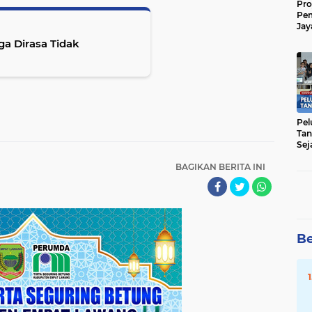
Pro
Pe
Jay
Raw
ga Dirasa Tidak
Men
Pel
Tan
Sej
BAGIKAN BERITA INI
Be