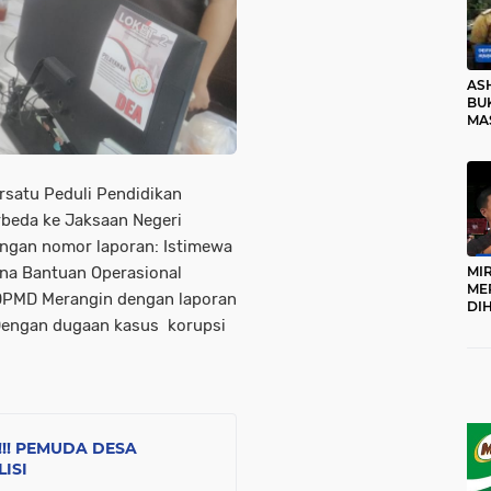
AS
BUK
MA
RO
ersatu Peduli Pendidikan
rbeda ke Jaksaan Negeri
engan nomor laporan: Istimewa
na Bantuan Operasional
MI
ME
 DPMD Merangin dengan laporan
DI
Dengan dugaan kasus korupsi
KA
PR
TI
DI
TE
ME
!! PEMUDA DESA
ISI