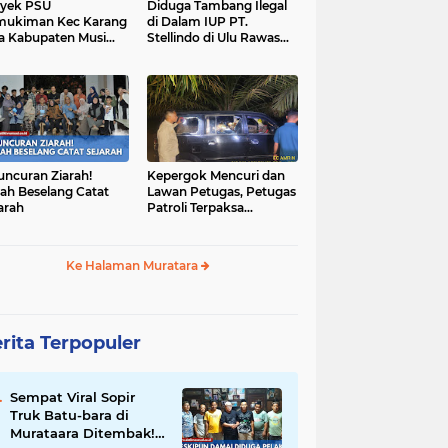
yek PSU
Diduga Tambang Ilegal
mukiman Kec Karang
di Dalam IUP PT.
a Kabupaten Musi
Stellindo di Ulu Rawas
as Utara Diduga
Menjadi Sarang Mafia
jadi Ajang Korupsi
Peti!
uncuran Ziarah!
Kepergok Mencuri dan
ah Beselang Catat
Lawan Petugas, Petugas
arah
Patroli Terpaksa
Lumpuhkan Dengan
Peluru Karet
Ke Halaman Muratara
rita Terpopuler
Sempat Viral Sopir
Truk Batu-bara di
Murataara Ditembak!