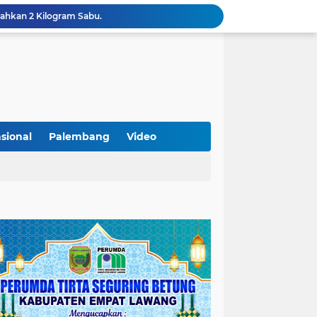
Optimalkan Penanganan Perkara, Kasi Pidum Kejari Musi Rawas Ikuti Bimtek AI dan Big Data
Gelorakan Program Strategis Nasional, Joncik Muhamad Tinjau Proyek Sekolah Rakyat Rp234 Miliar
KAMMI Muratara Sukses Gelar Talk Show Peringatan Harlah Kabupaten Musi Rawas Utara ke-13
Tutup MagangHub Batch III, Menaker Ajak Peserta Ikuti Sertifikasi Kompetensi untuk Perkuat Daya Saing
Di Balik Aksi dan Narasi Kericuhan: Memahami Manifesto Perjuangan Cipayung Plus Kota Lubuk Linggau
Tingkatkan Kualitas Insan Pers, PWI Musi Rawas Gelar Pelatihan Jurnalistik Berbasis Kompetensi dan Storytelling.
Sarat Praktik 'Asal Bapak Senang', Kebijakan Parkir Dishub Lubuklinggau Menuai Sorotan Tajam
Lantik Pejabat Baru, JM Bupati Empat Lawang: Jabatan Adalah Amanah, Segera Berinovasi Demi Empat Lawang MADANI!
sional
Palembang
Video
KAMMI Muratara Dukung MUI dalam Upaya Penegakan Hukum terhadap Aktivitas LGBT
ahkan 2 Kilogram Sabu.