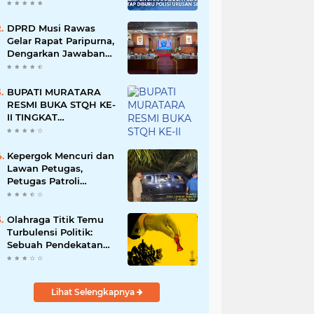
Namun Dikabarkan
Berdamai
DPRD Musi Rawas
Gelar Rapat Paripurna,
Dengarkan Jawaban
Eksekutif Atas 4
Raperda Tahun 2026
BUPATI MURATARA
RESMI BUKA STQH KE-
II TINGKAT
KABUPATEN
MURATARA
Kepergok Mencuri dan
Lawan Petugas,
Petugas Patroli
Terpaksa Lumpuhkan
Dengan Peluru Karet
Olahraga Titik Temu
Turbulensi Politik:
Sebuah Pendekatan
Batalnya Tuan Rumah
Piala Dunia U-20
Lihat Selengkapnya