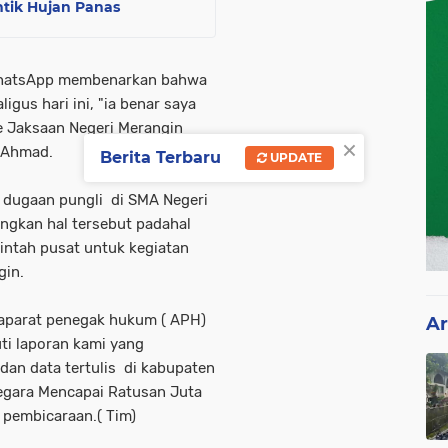
ntik Hujan Panas
i WhatsApp membenarkan bahwa
igus hari ini, "ia benar saya
e Jaksaan Negeri Merangin
×
p Ahmad.
Berita Terbaru
UPDATE
 dugaan pungli di SMA Negeri
angkan hal tersebut padahal
intah pusat untuk kegiatan
gin.
aparat penegak hukum ( APH)
Ar
uti laporan kami yang
 dan data tertulis di kabupaten
gara Mencapai Ratusan Juta
 pembicaraan.( Tim)