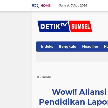
HOME
Jum'at
7 Agu 2026
Indeks
Bengkulu
Headline
H
›
Jambi
Wow!! Aliansi
Pendidikan Lapor