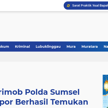
Polres Musi Rawas Musn
ukum
Kriminal
Lubuklinggau
Mura
Muratara
Na
rimob Polda Sumsel
opor Berhasil Temukan