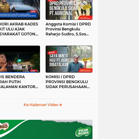
HORI AKRAB KADES
Anggota Komisi I DPRD
IT ULU AJAK
Provinsi Bengkulu
SYARAKAT GOTONG
Raharjo Sudiro, S.Sos
YONG
Sidak PT.agricinal
Bengkulu Utara
RIS BENDERA
KOMISI I DPRD
RAH PUTIH
PROVINSI BENGKULU
HALAMAN KANTOR
SIDAK PERUSAHAAN
KANWIL ATR/BPN
PT. AGRICINAL
OVINSI BENGKULU
BENGKULU UTARA
DAK DI TURUNKAN
Ke Halaman Video
MALAM HARI
RKESAN LUPA JAS
RAH