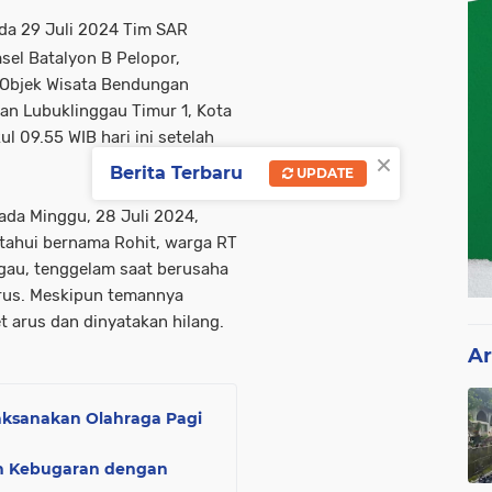
ada 29 Juli 2024 Tim SAR
el Batalyon B Pelopor,
 Objek Wisata Bendungan
an Lubuklinggau Timur 1, Kota
 09.55 WIB hari ini setelah
×
Berita Terbaru
UPDATE
ada Minggu, 28 Juli 2024,
etahui bernama Rohit, warga RT
ggau, tenggelam saat berusaha
rus. Meskipun temannya
et arus dan dinyatakan hilang.
Ar
Laksanakan Olahraga Pagi
an Kebugaran dengan