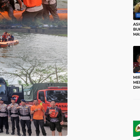
AS
BUK
MA
RO
MI
ME
DI
KA
PR
TI
DI
TE
ME