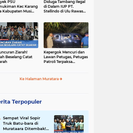
yek PSU
Diduga Tambang Ilegal
mukiman Kec Karang
di Dalam IUP PT.
a Kabupaten Musi
Stellindo di Ulu Rawas
as Utara Diduga
Menjadi Sarang Mafia
jadi Ajang Korupsi
Peti!
uncuran Ziarah!
Kepergok Mencuri dan
ah Beselang Catat
Lawan Petugas, Petugas
arah
Patroli Terpaksa
Lumpuhkan Dengan
Peluru Karet
Ke Halaman Muratara
rita Terpopuler
Sempat Viral Sopir
Truk Batu-bara di
Murataara Ditembak!