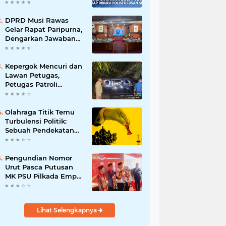
Namun Dikabarkan
Berdamai
DPRD Musi Rawas
Gelar Rapat Paripurna,
Dengarkan Jawaban
Eksekutif Atas 4
Raperda Tahun 2026
Kepergok Mencuri dan
Lawan Petugas,
Petugas Patroli
Terpaksa Lumpuhkan
Dengan Peluru Karet
Olahraga Titik Temu
Turbulensi Politik:
Sebuah Pendekatan
Batalnya Tuan Rumah
Piala Dunia U-20
Pengundian Nomor
Urut Pasca Putusan
MK PSU Pilkada Empat
Lawang
Lihat Selengkapnya