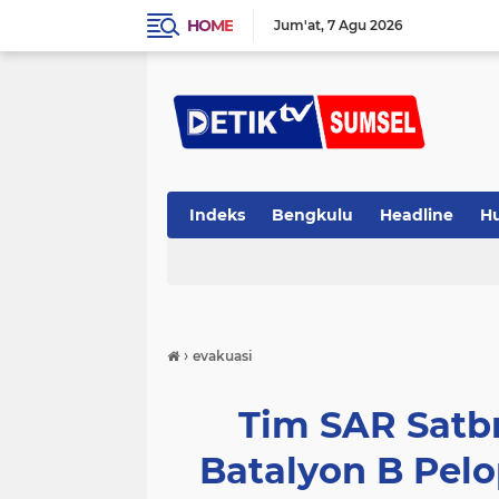
HOME
Jum'at
7 Agu 2026
Indeks
Bengkulu
Headline
H
›
evakuasi
Tim SAR Satb
Batalyon B Pel