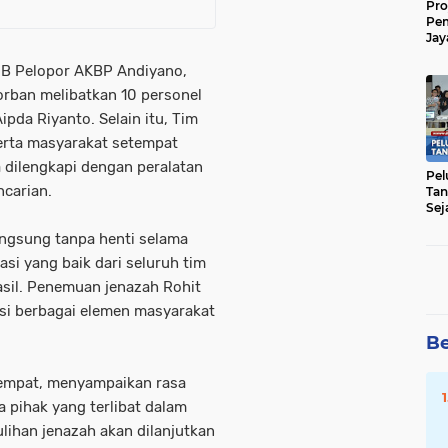
Pro
Pe
Jay
Raw
 B Pelopor AKBP Andiyano,
Men
rban melibatkan 10 personel
pda Riyanto. Selain itu, Tim
erta masyarakat setempat
 dilengkapi dengan peralatan
Pel
carian.
Tan
Sej
angsung tanpa henti selama
asi yang baik dari seluruh tim
sil. Penemuan jenazah Rohit
kasi berbagai elemen masyarakat
Be
tempat, menyampaikan rasa
 pihak yang terlibat dalam
ulihan jenazah akan dilanjutkan