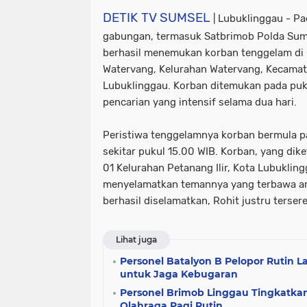
DETIK TV SUMSEL
| Lubuklinggau - P
gabungan, termasuk Satbrimob Polda Sums
berhasil menemukan korban tenggelam di
Watervang, Kelurahan Watervang, Kecamat
Lubuklinggau. Korban ditemukan pada pukul
pencarian yang intensif selama dua hari.
Peristiwa tenggelamnya korban bermula p
sekitar pukul 15.00 WIB. Korban, yang dik
01 Kelurahan Petanang Ilir, Kota Lubuklin
menyelamatkan temannya yang terbawa a
berhasil diselamatkan, Rohit justru terser
Lihat juga
Personel Batalyon B Pelopor Rutin 
untuk Jaga Kebugaran
Personel Brimob Linggau Tingkatk
Olahraga Pagi Rutin