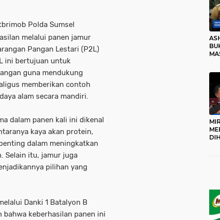
atbrimob Polda Sumsel
asilan melalui panen jamur
AS
BUK
rangan Pangan Lestari (P2L)
MA
 ini bertujuan untuk
RO
rangan guna mendukung
kaligus memberikan contoh
daya alam secara mandiri.
a dalam panen kali ini dikenal
MI
ME
ntaranya kaya akan protein,
DI
 penting dalam meningkatkan
KA
PR
Selain itu, jamur juga
TI
enjadikannya pilihan yang
DI
TE
ME
elalui Danki 1 Batalyon B
 bahwa keberhasilan panen ini