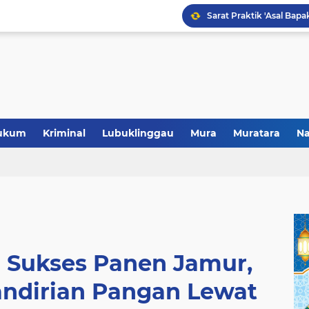
Polres Musi Rawas Musn
ukum
Kriminal
Lubuklinggau
Mura
Muratara
Na
 Sukses Panen Jamur,
dirian Pangan Lewat