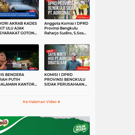
HORI AKRAB KADES
Anggota Komisi I DPRD
IT ULU AJAK
Provinsi Bengkulu
SYARAKAT GOTONG
Raharjo Sudiro, S.Sos
YONG
Sidak PT.agricinal
Bengkulu Utara
RIS BENDERA
KOMISI I DPRD
RAH PUTIH
PROVINSI BENGKULU
HALAMAN KANTOR
SIDAK PERUSAHAAN
KANWIL ATR/BPN
PT. AGRICINAL
OVINSI BENGKULU
BENGKULU UTARA
DAK DI TURUNKAN
Ke Halaman Video
MALAM HARI
RKESAN LUPA JAS
RAH