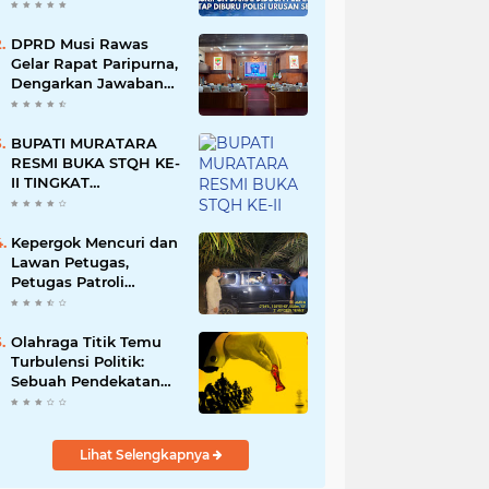
Namun Dikabarkan
Berdamai
DPRD Musi Rawas
Gelar Rapat Paripurna,
Dengarkan Jawaban
Eksekutif Atas 4
Raperda Tahun 2026
BUPATI MURATARA
RESMI BUKA STQH KE-
II TINGKAT
KABUPATEN
MURATARA
Kepergok Mencuri dan
Lawan Petugas,
Petugas Patroli
Terpaksa Lumpuhkan
Dengan Peluru Karet
Olahraga Titik Temu
Turbulensi Politik:
Sebuah Pendekatan
Batalnya Tuan Rumah
Piala Dunia U-20
Lihat Selengkapnya