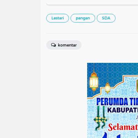
Lestari
pangan
SDA
komentar