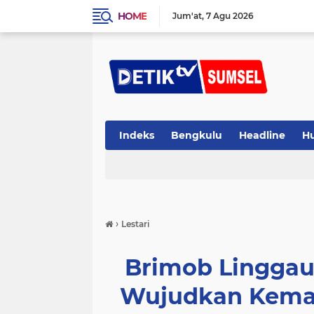
HOME
Jum'at
7 Agu 2026
Indeks
Bengkulu
Headline
H
›
Lestari
Brimob Linggau
Wujudkan Keman