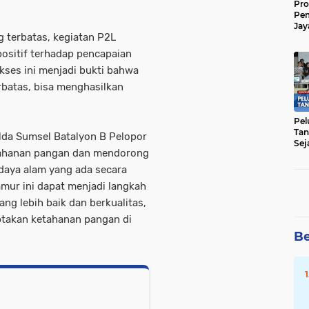
Pro
Pe
Jay
g terbatas, kegiatan P2L
Raw
Men
ositif terhadap pencapaian
ses ini menjadi bukti bahwa
rbatas, bisa menghasilkan
Pel
Tan
lda Sumsel Batalyon B Pelopor
Sej
ahanan pangan dan mendorong
aya alam yang ada secara
amur ini dapat menjadi langkah
g lebih baik dan berkualitas,
ptakan ketahanan pangan di
Be