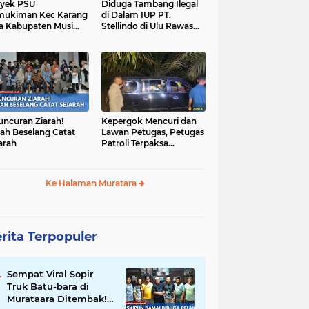
yek PSU
Diduga Tambang Ilegal
mukiman Kec Karang
di Dalam IUP PT.
a Kabupaten Musi
Stellindo di Ulu Rawas
as Utara Diduga
Menjadi Sarang Mafia
jadi Ajang Korupsi
Peti!
uncuran Ziarah!
Kepergok Mencuri dan
ah Beselang Catat
Lawan Petugas, Petugas
arah
Patroli Terpaksa
Lumpuhkan Dengan
Peluru Karet
Ke Halaman Muratara
rita Terpopuler
Sempat Viral Sopir
Truk Batu-bara di
Murataara Ditembak!