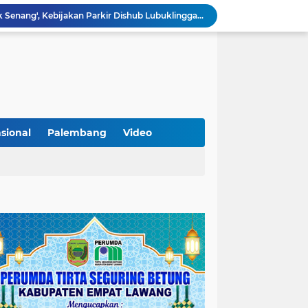
Sarat Praktik 'Asal Bapak Senang', Kebijakan Parkir Dishub Lubuklinggau Menuai Sorotan Tajam
Lantik Pejabat Baru, JM Bupati Empat Lawang: Jabatan Adalah Amanah, Segera Berinovasi Demi Empat Lawang MADANI!
KAMMI Muratara Dukung MUI dalam Upaya Penegakan Hukum terhadap Aktivitas LGBT
ahkan 2 Kilogram Sabu.
Optimalkan Penanganan Perkara, Kasi Pidum Kejari Musi Rawas Ikuti Bimtek AI dan Big Data
Gelorakan Program Strategis Nasional, Joncik Muhamad Tinjau Proyek Sekolah Rakyat Rp234 Miliar
KAMMI Muratara Sukses Gelar Talk Show Peringatan Harlah Kabupaten Musi Rawas Utara ke-13
Tutup MagangHub Batch III, Menaker Ajak Peserta Ikuti Sertifikasi Kompetensi untuk Perkuat Daya Saing
sional
Palembang
Video
Di Balik Aksi dan Narasi Kericuhan: Memahami Manifesto Perjuangan Cipayung Plus Kota Lubuk Linggau
Tingkatkan Kualitas Insan Pers, PWI Musi Rawas Gelar Pelatihan Jurnalistik Berbasis Kompetensi dan Storytelling.