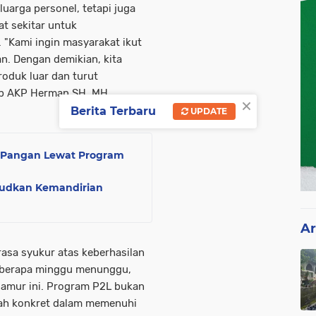
uarga personel, tetapi juga
t sekitar untuk
"Kami ingin masyarakat ikut
n. Dengan demikian, kita
oduk luar dan turut
ap AKP Herman SH. MH.
×
Berita Terbaru
UPDATE
 Pangan Lewat Program
judkan Kemandirian
Ar
sa syukur atas keberhasilan
 beberapa minggu menunggu,
 jamur ini. Program P2L bukan
gkah konkret dalam memenuhi