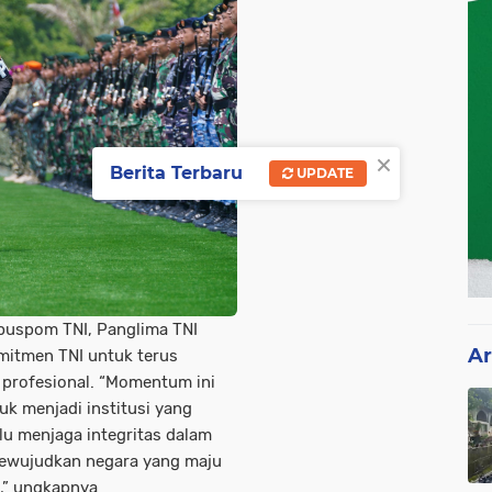
×
Berita Terbaru
UPDATE
puspom TNI, Panglima TNI
Ar
mitmen TNI untuk terus
an profesional. “Momentum ini
k menjadi institusi yang
lalu menjaga integritas dalam
wujudkan negara yang maju
,” ungkapnya