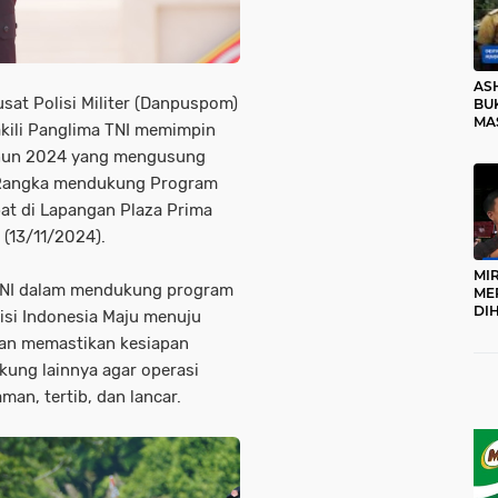
AS
at Polisi Militer (Danpuspom)
BUK
MA
akili Panglima TNI memimpin
RO
hun 2024 yang mengusung
 Rangka mendukung Program
pat di Lapangan Plaza Prima
 (13/11/2024).
MI
 TNI dalam mendukung program
ME
DI
isi Indonesia Maju menuju
KA
uan memastikan kesiapan
PR
TI
kung lainnya agar operasi
DI
an, tertib, dan lancar.
TE
ME