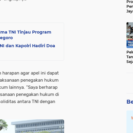
Pro
Pe
Jay
Raw
Men
lima TNI Tinjau Program
negoro
NI dan Kapolri Hadiri Doa
Pel
Tan
Sej
 harapan agar apel ini dapat
laksanaan penegakan hukum
kum lainnya. “Saya berharap
ksanaan penegakan hukum di
Be
oliditas antara TNI dengan