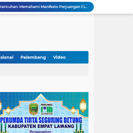
Di Balik Aksi dan Narasi Kericuhan: Memahami Manifesto Perjuangan Cipayung Plus Kota Lubuk Linggau
Tingkatkan Kualitas Insan Pers, PWI Musi Rawas Gelar Pelatihan Jurnalistik Berbasis Kompetensi dan Storytelling.
Sarat Praktik 'Asal Bapak Senang', Kebijakan Parkir Dishub Lubuklinggau Menuai Sorotan Tajam
Lantik Pejabat Baru, JM Bupati Empat Lawang: Jabatan Adalah Amanah, Segera Berinovasi Demi Empat Lawang MADANI!
KAMMI Muratara Dukung MUI dalam Upaya Penegakan Hukum terhadap Aktivitas LGBT
ahkan 2 Kilogram Sabu.
Optimalkan Penanganan Perkara, Kasi Pidum Kejari Musi Rawas Ikuti Bimtek AI dan Big Data
Gelorakan Program Strategis Nasional, Joncik Muhamad Tinjau Proyek Sekolah Rakyat Rp234 Miliar
sional
Palembang
Video
KAMMI Muratara Sukses Gelar Talk Show Peringatan Harlah Kabupaten Musi Rawas Utara ke-13
Tutup MagangHub Batch III, Menaker Ajak Peserta Ikuti Sertifikasi Kompetensi untuk Perkuat Daya Saing