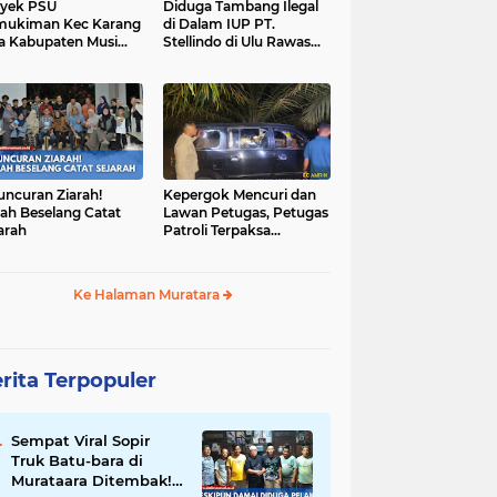
yek PSU
Diduga Tambang Ilegal
mukiman Kec Karang
di Dalam IUP PT.
a Kabupaten Musi
Stellindo di Ulu Rawas
as Utara Diduga
Menjadi Sarang Mafia
jadi Ajang Korupsi
Peti!
uncuran Ziarah!
Kepergok Mencuri dan
ah Beselang Catat
Lawan Petugas, Petugas
arah
Patroli Terpaksa
Lumpuhkan Dengan
Peluru Karet
Ke Halaman Muratara
rita Terpopuler
Sempat Viral Sopir
Truk Batu-bara di
Murataara Ditembak!