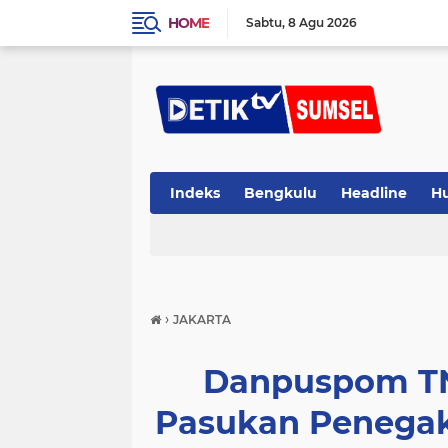
HOME
Sabtu
8 Agu 2026
Indeks
Bengkulu
Headline
H
›
JAKARTA
Danpuspom TN
Pasukan Penega