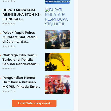
Namun Dikabarkan
Berdamai
BUPATI MURATARA
RESMI BUKA STQH KE-
II TINGKAT
KABUPATEN
MURATARA
Polsek Rupit Polres
Muratara Giat Patroli
di Jalan Lintas
Sumatera
Olahraga Titik Temu
Turbulensi Politik:
Sebuah Pendekatan
Batalnya Tuan Rumah
Piala Dunia U-20
Pengundian Nomor
Urut Pasca Putusan
MK PSU Pilkada Empat
Lawang
Lihat Selengkapnya