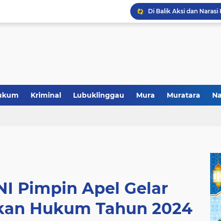
Polres Musi Rawas Musn
ukum
Kriminal
Lubuklinggau
Mura
Muratara
Na
I Pimpin Apel Gelar
kan Hukum Tahun 2024