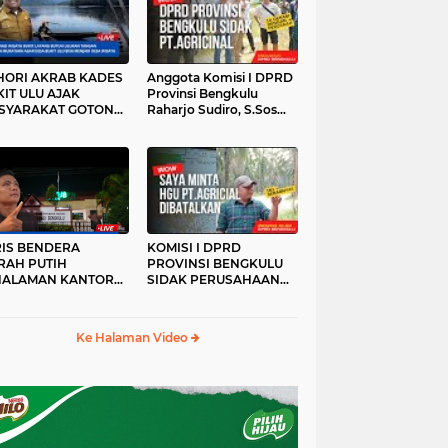
HORI AKRAB KADES
Anggota Komisi I DPRD
IT ULU AJAK
Provinsi Bengkulu
SYARAKAT GOTONG
Raharjo Sudiro, S.Sos
YONG
Sidak PT.agricinal
Bengkulu Utara
RIS BENDERA
KOMISI I DPRD
RAH PUTIH
PROVINSI BENGKULU
HALAMAN KANTOR
SIDAK PERUSAHAAN
KANWIL ATR/BPN
PT. AGRICINAL
OVINSI BENGKULU
BENGKULU UTARA
DAK DI TURUNKAN
Ke Halaman Video
MALAM HARI
RKESAN LUPA JAS
RAH