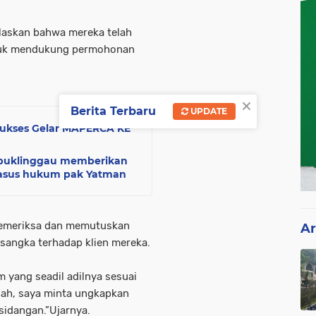
laskan bahwa mereka telah
tuk mendukung permohonan
×
Berita Terbaru
UPDATE
ukses Gelar MAPERCA KE
ubuklinggau memberikan
 kasus hukum pak Yatman
memeriksa dan memutuskan
Ar
sangka terhadap klien mereka.
yang seadil adilnya sesuai
lah, saya minta ungkapkan
sidangan.”Ujarnya.