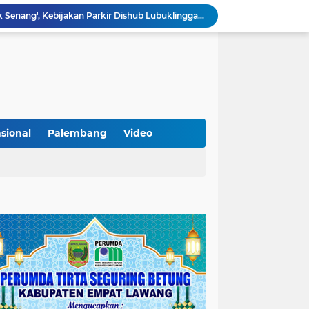
Lantik Pejabat Baru, JM Bupati Empat Lawang: Jabatan Adalah Amanah, Segera Berinovasi Demi Empat Lawang MADANI!
KAMMI Muratara Dukung MUI dalam Upaya Penegakan Hukum terhadap Aktivitas LGBT
ahkan 2 Kilogram Sabu.
Optimalkan Penanganan Perkara, Kasi Pidum Kejari Musi Rawas Ikuti Bimtek AI dan Big Data
Gelorakan Program Strategis Nasional, Joncik Muhamad Tinjau Proyek Sekolah Rakyat Rp234 Miliar
KAMMI Muratara Sukses Gelar Talk Show Peringatan Harlah Kabupaten Musi Rawas Utara ke-13
Tutup MagangHub Batch III, Menaker Ajak Peserta Ikuti Sertifikasi Kompetensi untuk Perkuat Daya Saing
Di Balik Aksi dan Narasi Kericuhan: Memahami Manifesto Perjuangan Cipayung Plus Kota Lubuk Linggau
sional
Palembang
Video
Tingkatkan Kualitas Insan Pers, PWI Musi Rawas Gelar Pelatihan Jurnalistik Berbasis Kompetensi dan Storytelling.
Sarat Praktik 'Asal Bapak Senang', Kebijakan Parkir Dishub Lubuklinggau Menuai Sorotan Tajam