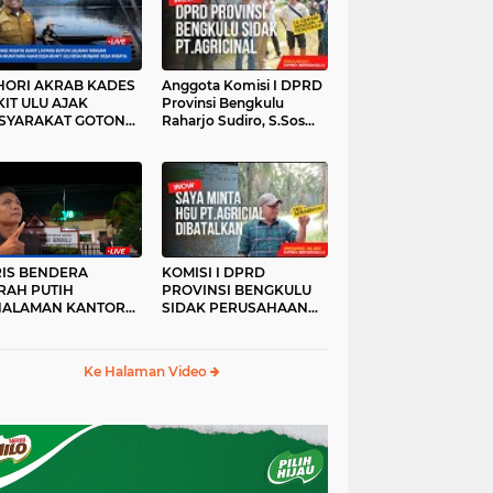
HORI AKRAB KADES
Anggota Komisi I DPRD
IT ULU AJAK
Provinsi Bengkulu
SYARAKAT GOTONG
Raharjo Sudiro, S.Sos
YONG
Sidak PT.agricinal
Bengkulu Utara
RIS BENDERA
KOMISI I DPRD
RAH PUTIH
PROVINSI BENGKULU
HALAMAN KANTOR
SIDAK PERUSAHAAN
KANWIL ATR/BPN
PT. AGRICINAL
OVINSI BENGKULU
BENGKULU UTARA
DAK DI TURUNKAN
Ke Halaman Video
MALAM HARI
RKESAN LUPA JAS
RAH