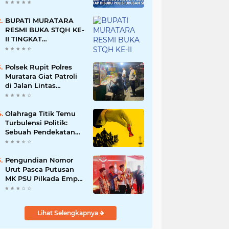
Namun Dikabarkan
Berdamai
BUPATI MURATARA
RESMI BUKA STQH KE-
II TINGKAT
KABUPATEN
MURATARA
Polsek Rupit Polres
Muratara Giat Patroli
di Jalan Lintas
Sumatera
Olahraga Titik Temu
Turbulensi Politik:
Sebuah Pendekatan
Batalnya Tuan Rumah
Piala Dunia U-20
Pengundian Nomor
Urut Pasca Putusan
MK PSU Pilkada Empat
Lawang
Lihat Selengkapnya