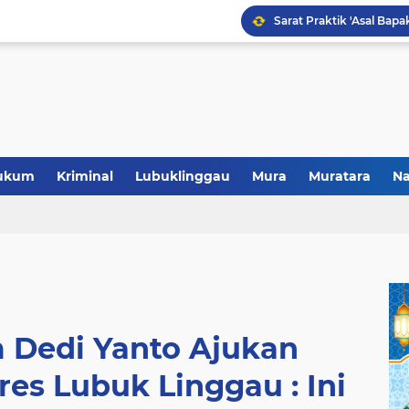
Polres Musi Rawas Musn
ukum
Kriminal
Lubuklinggau
Mura
Muratara
Na
Dedi Yanto Ajukan
res Lubuk Linggau : Ini