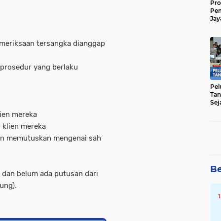
Pro
Pe
Jay
Raw
Men
meriksaan tersangka dianggap
 prosedur yang berlaku
Pel
Tan
Sej
ien mereka
 klien mereka
dan memutuskan mengenai sah
Be
 dan belum ada putusan dari
ung).