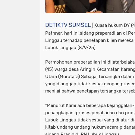
DETIKTV SUMSEL
| Kuasa hukum DY (45
Pathner, hari ini sidang praperadilan di P
Linggau terhadap penetapan klien mereka 
Lubuk Linggau (8/9/25).
Permohonan praperadilan ini dilatarbelak
(45) warga desa Aringin Kecamatan Kara
Utara (Muratara) Sebagai tersangka dalam
yang dianggap tidak sesuai dengan pros
menilai bahwa penetapan tersangka terseb
“Menurut Kami ada beberapa kejanggalan-
penangkapan, proses penahanan dan prose
Lubuk Linggau tidak sesuai yang di atur
kitab undang undang hukum acara pidanan
sidang Prapid di PN Lubuk Linggau.