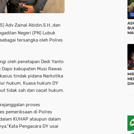
AS
) Adv Zainal Abidin,S.H.,dan
BUK
engadilan Negeri (PN) Lubuk
MA
RO
sebagai tersangka oleh Polres
angi oleh penetapan Dedi Yanto
ng Dapo kabupaten Musi Rawas
MI
 kasus tindak pidana Narkotika
ME
edur hukum. Kuasa hukum DY
DI
KA
ut tidak sah dan cacat hukum.
PR
TI
DI
kejanggalan proses
TE
s pemeriksaan di Polres
ME
 didalam KUHAP ataupun dalam
ya.”Kata Pengacara DY usai