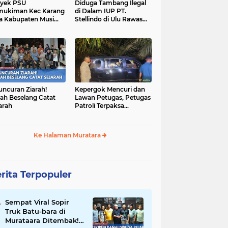
yek PSU
Diduga Tambang Ilegal
mukiman Kec Karang
di Dalam IUP PT.
a Kabupaten Musi
Stellindo di Ulu Rawas
as Utara Diduga
Menjadi Sarang Mafia
jadi Ajang Korupsi
Peti!
uncuran Ziarah!
Kepergok Mencuri dan
ah Beselang Catat
Lawan Petugas, Petugas
arah
Patroli Terpaksa
Lumpuhkan Dengan
Peluru Karet
Ke Halaman Muratara
rita Terpopuler
Sempat Viral Sopir
Truk Batu-bara di
Murataara Ditembak!