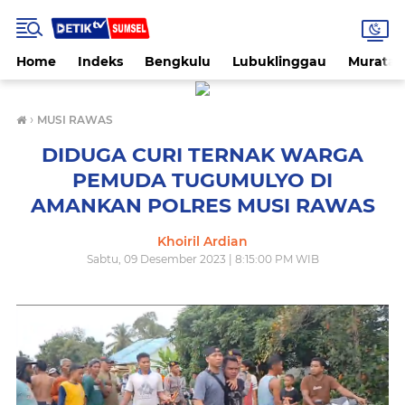
Home
Indeks
Bengkulu
Lubuklinggau
Muratar
›
MUSI RAWAS
DIDUGA CURI TERNAK WARGA
PEMUDA TUGUMULYO DI
AMANKAN POLRES MUSI RAWAS
Khoiril Ardian
Sabtu, 09 Desember 2023 | 8:15:00 PM WIB