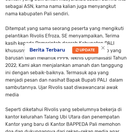
sebagai ASN, karna nama kalian juga menyangkut
nama kabupaten Pali sendiri.
Ditempat yang sama seorang peserta yang mengikuti
pelantikan Rivolis Efroza, SE menyampaikan, Terima
kasih kepada Pemerintah daerah Kabupaten PALI
×
Berita Terbaru
khususnya Bapak Bupati PALI H. Heri Amalindo yang
UPDATE
barusan telah melantik PPPK Teknis Optimalisasi Tahun
2022, Kami akan menjalankan amanah dan tanggung
ini dengan sebaik-baiknya. Termasuk apa yang
menjadi pesan dan nasihat Bapak Bupati PALI dalam
sambutannya. Ujar Rivolis saat diwawancarai awak
media
Seperti diketahui Rivolis yang sebelumnya bekerja di
kantor kelurahan Talang Ubi Utara dan penempatan
Kantor yang baru di Kantor BAPPEDA Pali memohon
doa dan dukungannya dari rekan-rekan media agar