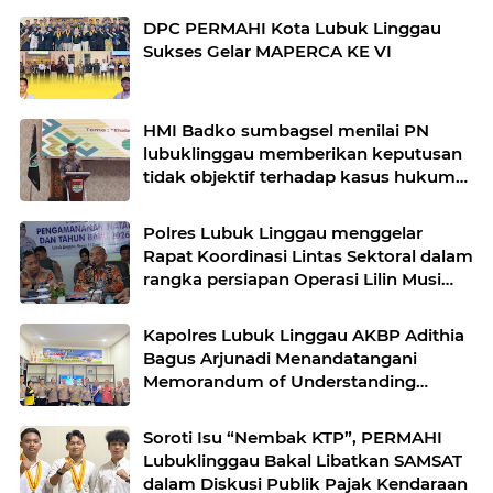
DPC PERMAHI Kota Lubuk Linggau
Sukses Gelar MAPERCA KE VI
HMI Badko sumbagsel menilai PN
lubuklinggau memberikan keputusan
tidak objektif terhadap kasus hukum
pak Yatman
Polres Lubuk Linggau menggelar
Rapat Koordinasi Lintas Sektoral dalam
rangka persiapan Operasi Lilin Musi
dan pengamanan perayaan Natal 2025
Kapolres Lubuk Linggau AKBP Adithia
Bagus Arjunadi Menandatangani
Memorandum of Understanding
(MOU) bersama Kepala Dinas
Pendidikan dan Kebudayaan
Soroti Isu “Nembak KTP”, PERMAHI
Lubuklinggau Bakal Libatkan SAMSAT
dalam Diskusi Publik Pajak Kendaraan