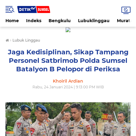
Home
Indeks
Bengkulu
Lubuklinggau
Muratar
›
Lubuk Linggau
Jaga Kedisiplinan, Sikap Tampang
Personel Satbrimob Polda Sumsel
Batalyon B Pelopor di Periksa
Khoiril Ardian
Rabu, 24 Januari 2024 | 9:13:00 PM WIB