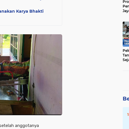
Pro
Pe
anakan Karya Bhakti
Jay
Raw
Men
Pel
Tan
Sej
Be
 setelah anggotanya