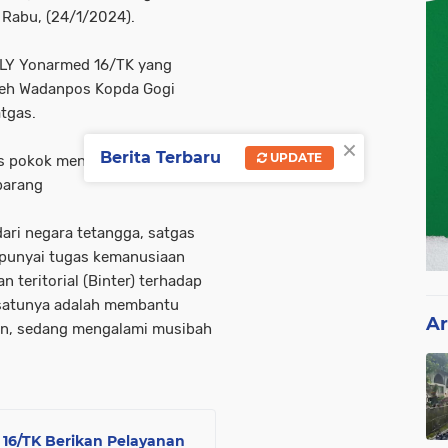
Rabu, (24/1/2024).
MLY Yonarmed 16/TK yang
leh Wadanpos Kopda Gogi
atgas.
×
Berita Terbaru
UPDATE
s pokok menjaga perbatasan
barang
ari negara tetangga, satgas
punyai tugas kemanusiaan
teritorial (Binter) terhadap
h satunya adalah membantu
Ar
an, sedang mengalami musibah
16/TK Berikan Pelayanan