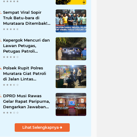
Batalnya Tuan Rumah
Piala Dunia U-20
Sempat Viral Sopir
Truk Batu-bara di
Murataara Ditembak!
Namun Dikabarkan
Berdamai
Kepergok Mencuri dan
Lawan Petugas,
Petugas Patroli
Terpaksa Lumpuhkan
Dengan Peluru Karet
Polsek Rupit Polres
Muratara Giat Patroli
di Jalan Lintas
Sumatera
DPRD Musi Rawas
Gelar Rapat Paripurna,
Dengarkan Jawaban
Eksekutif Atas 4
Raperda Tahun 2026
Lihat Selengkapnya