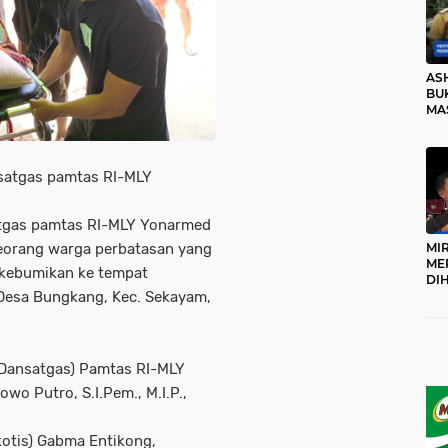
AS
BUK
MA
RO
 satgas pamtas RI-MLY
tgas pamtas RI-MLY Yonarmed
eorang warga perbatasan yang
MI
ME
ikebumikan ke tempat
DI
Desa Bungkang, Kec. Sekayam,
KA
PR
TI
DI
TE
Dansatgas) Pamtas RI-MLY
ME
o Putro, S.I.Pem., M.I.P.,
kotis) Gabma Entikong,