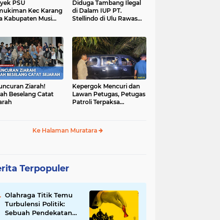
yek PSU
Diduga Tambang Ilegal
mukiman Kec Karang
di Dalam IUP PT.
a Kabupaten Musi
Stellindo di Ulu Rawas
as Utara Diduga
Menjadi Sarang Mafia
jadi Ajang Korupsi
Peti!
uncuran Ziarah!
Kepergok Mencuri dan
ah Beselang Catat
Lawan Petugas, Petugas
arah
Patroli Terpaksa
Lumpuhkan Dengan
Peluru Karet
Ke Halaman Muratara
rita Terpopuler
Olahraga Titik Temu
Turbulensi Politik:
Sebuah Pendekatan