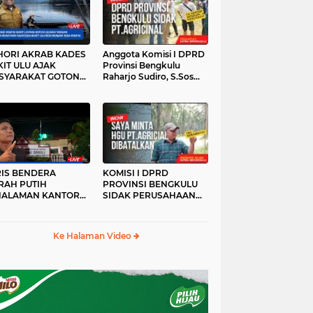
HORI AKRAB KADES
Anggota Komisi I DPRD
IT ULU AJAK
Provinsi Bengkulu
SYARAKAT GOTONG
Raharjo Sudiro, S.Sos
YONG
Sidak PT.agricinal
Bengkulu Utara
RIS BENDERA
KOMISI I DPRD
RAH PUTIH
PROVINSI BENGKULU
HALAMAN KANTOR
SIDAK PERUSAHAAN
KANWIL ATR/BPN
PT. AGRICINAL
OVINSI BENGKULU
BENGKULU UTARA
DAK DI TURUNKAN
Ke Halaman Video
MALAM HARI
RKESAN LUPA JAS
RAH