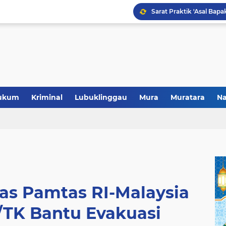
Polres Musi Rawas Musn
ukum
Kriminal
Lubuklinggau
Mura
Muratara
Na
as Pamtas RI-Malaysia
/TK Bantu Evakuasi