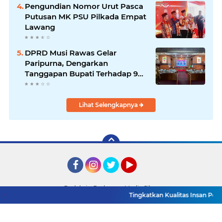
Pengundian Nomor Urut Pasca
Putusan MK PSU Pilkada Empat
Lawang
DPRD Musi Rawas Gelar
Paripurna, Dengarkan
Tanggapan Bupati Terhadap 9
Raperda Inisiatif
Lihat Selengkapnya
Facebook
Instagram
Twitter
YouTube
Redaksi
Pedoman Media Siber
Tingkatkan Kualitas Insan Pers, PWI 
Copyright ©
2026 Detik TV Sumsel