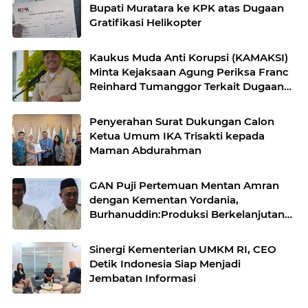
Bupati Muratara ke KPK atas Dugaan
Gratifikasi Helikopter
Kaukus Muda Anti Korupsi (KAMAKSI)
Minta Kejaksaan Agung Periksa Franc
Reinhard Tumanggor Terkait Dugaan
Kasus Suap Hakim Korupsi Minyak
Goreng
Penyerahan Surat Dukungan Calon
Ketua Umum IKA Trisakti kepada
Maman Abdurahman
GAN Puji Pertemuan Mentan Amran
dengan Kementan Yordania,
Burhanuddin:Produksi Berkelanjutan
DAN Standar Internasional
Sinergi Kementerian UMKM RI, CEO
Detik Indonesia Siap Menjadi
Jembatan Informasi