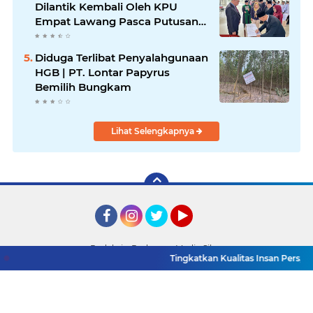
Dilantik Kembali Oleh KPU
Empat Lawang Pasca Putusan
MK
Diduga Terlibat Penyalahgunaan
HGB | PT. Lontar Papyrus
Bemilih Bungkam
Lihat Selengkapnya
Facebook
Instagram
Twitter
YouTube
Redaksi
Pedoman Media Siber
Tingkatkan Kualitas Insan Pers, PWI Mu
Copyright ©
2026 Detik TV Sumsel