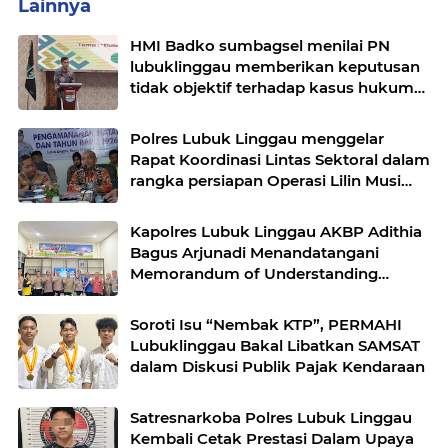
Lainnya
HMI Badko sumbagsel menilai PN
lubuklinggau memberikan keputusan
tidak objektif terhadap kasus hukum
pak Yatman
Polres Lubuk Linggau menggelar
Rapat Koordinasi Lintas Sektoral dalam
rangka persiapan Operasi Lilin Musi
dan pengamanan perayaan Natal 2025
Kapolres Lubuk Linggau AKBP Adithia
Bagus Arjunadi Menandatangani
Memorandum of Understanding
(MOU) bersama Kepala Dinas
Pendidikan dan Kebudayaan
Soroti Isu “Nembak KTP”, PERMAHI
Lubuklinggau Bakal Libatkan SAMSAT
dalam Diskusi Publik Pajak Kendaraan
Satresnarkoba Polres Lubuk Linggau
Kembali Cetak Prestasi Dalam Upaya