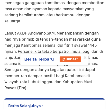
mencegah gangguan kamtibmas, dengan memberikan
rasa aman dan nyaman kepada masyarakat yang
sedang bersilaturahmi atau berkumpul dengan
keluarga
Lanjut AKBP Andiyano,SKM. Menambahkan dengan
hadirnya brimob di tengah-tengah masyarakat guna
menjaga Kamtibmas selama idul fitri 1 syawal 1445
hijriah. Personel kita tetap berpatroli mulai pagi dan di
×
lanjutkan malam harinya guna menjaga Kamtibmas
Berita Terbaru
UPDATE
selama idul Fitri ini jauh dari gangguan Kamtibmas.
Semoga dengan adanya kegiatan patroli ini dapat
memberikan dampak positif bagi Kamtibmas di
Wilayah kota Lubuklinggau dan Kabupaten Musi
Rawas (Tim)
Berita Selanjutnya