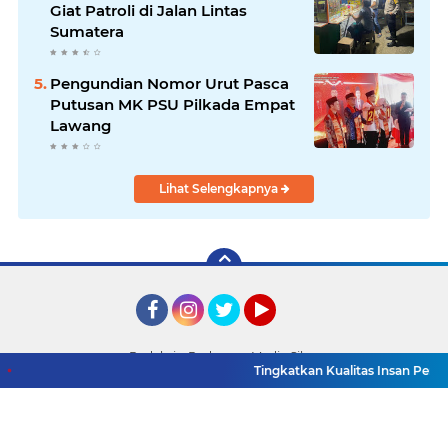
Giat Patroli di Jalan Lintas
Sumatera
Pengundian Nomor Urut Pasca
Putusan MK PSU Pilkada Empat
Lawang
Lihat Selengkapnya
Facebook
Instagram
Twitter
YouTube
Redaksi
Pedoman Media Siber
Tingkatkan Kualitas Insan Pers, PWI 
Copyright ©
2026 Detik TV Sumsel