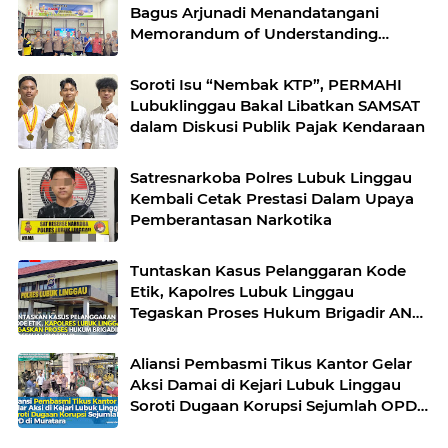
Bagus Arjunadi Menandatangani
Memorandum of Understanding
(MOU) bersama Kepala Dinas
Pendidikan dan Kebudayaan
Soroti Isu “Nembak KTP”, PERMAHI
Lubuklinggau Bakal Libatkan SAMSAT
dalam Diskusi Publik Pajak Kendaraan
Satresnarkoba Polres Lubuk Linggau
Kembali Cetak Prestasi Dalam Upaya
Pemberantasan Narkotika
Tuntaskan Kasus Pelanggaran Kode
Etik, Kapolres Lubuk Linggau
Tegaskan Proses Hukum Brigadir AN
Sesuai Prosedur
Aliansi Pembasmi Tikus Kantor Gelar
Aksi Damai di Kejari Lubuk Linggau
Soroti Dugaan Korupsi Sejumlah OPD
di Muratara