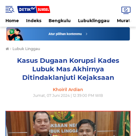
Home
Indeks
Bengkulu
Lubuklinggau
Muratar
›
Lubuk Linggau
Kasus Dugaan Korupsi Kades
Lubuk Mas Akhirnya
Ditindaklanjuti Kejaksaan
Khoiril Ardian
Jumat, 07 Juni 2024 | 12:39:00 PM WIB