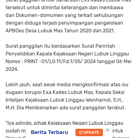
tersebut untuk dimintai keterangan dan membawa
dan Dokumen-domumen yang terkait sehubungan
dengan diduga terjadi penyimpangan pengelolaan
APBDes Desa Lubuk Mas Tahun 2020 dan 2021.
Surat panggilan itu berdasarkan Surat Perintah
Penyelidikan Kepala Kejaksaan Negeri Lubuk Linggau
Nomor : PRINT -01/LG.11/Fd.1/05/ 2024 tanggal 06 Mei
2024.
Lebih jauh, saat awak media mengkonfirmasi atas isu
dugaan korupsi Exa Kades Lubuk Mas, Kepala Seksi
Intelijen Kejaksaan Lubuk Linggau Wenharnol, S.H.,
M.H. Dia Membenarkan ada surat panggilan tersbut.
"Iya adindo, pihak Kejaksaan Negeri Lubuk Linggau
×
sudah melayangkan surat panggilan hari ini, untuk
Berita Terbaru
UPDATE