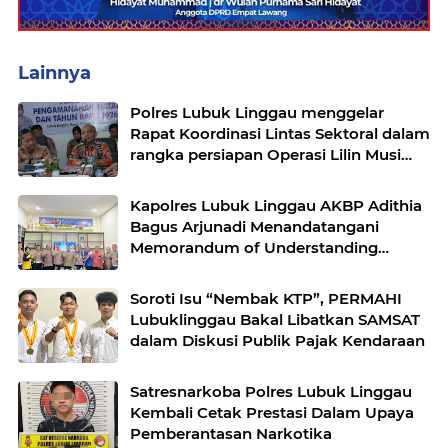
Lainnya
Polres Lubuk Linggau menggelar
Rapat Koordinasi Lintas Sektoral dalam
rangka persiapan Operasi Lilin Musi
dan pengamanan perayaan Natal 2025
Kapolres Lubuk Linggau AKBP Adithia
Bagus Arjunadi Menandatangani
Memorandum of Understanding
(MOU) bersama Kepala Dinas
Pendidikan dan Kebudayaan
Soroti Isu “Nembak KTP”, PERMAHI
Lubuklinggau Bakal Libatkan SAMSAT
dalam Diskusi Publik Pajak Kendaraan
Satresnarkoba Polres Lubuk Linggau
Kembali Cetak Prestasi Dalam Upaya
Pemberantasan Narkotika