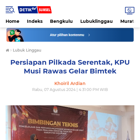
Home
Indeks
Bengkulu
Lubuklinggau
Muratar
›
Lubuk Linggau
Persiapan Pilkada Serentak, KPU
Musi Rawas Gelar Bimtek
Khoiril Ardian
Rabu, 07 Agustus 2024 | 4:31:00 PM WIB