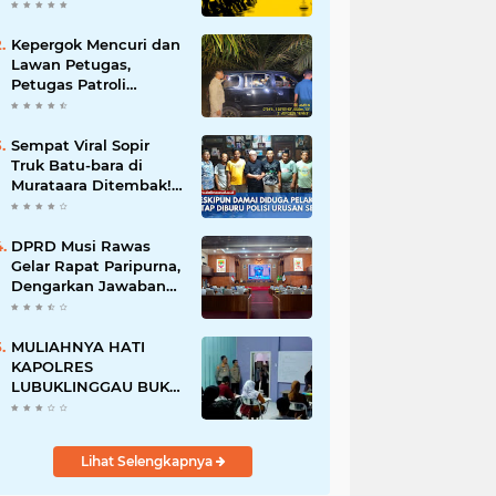
Batalnya Tuan Rumah
Piala Dunia U-20
Kepergok Mencuri dan
Lawan Petugas,
Petugas Patroli
Terpaksa Lumpuhkan
Dengan Peluru Karet
Sempat Viral Sopir
Truk Batu-bara di
Murataara Ditembak!
Namun Dikabarkan
Berdamai
DPRD Musi Rawas
Gelar Rapat Paripurna,
Dengarkan Jawaban
Eksekutif Atas 4
Raperda Tahun 2026
MULIAHNYA HATI
KAPOLRES
LUBUKLINGGAU BUKA
BIMBEL UNTUK ANAK
- ANAK KURANG
MAMPU
Lihat Selengkapnya