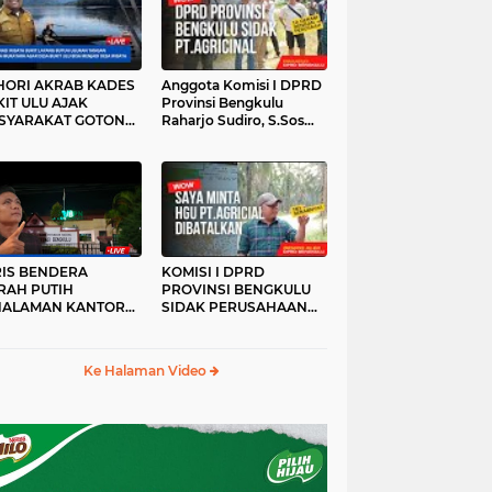
HORI AKRAB KADES
Anggota Komisi I DPRD
IT ULU AJAK
Provinsi Bengkulu
SYARAKAT GOTONG
Raharjo Sudiro, S.Sos
YONG
Sidak PT.agricinal
Bengkulu Utara
RIS BENDERA
KOMISI I DPRD
RAH PUTIH
PROVINSI BENGKULU
HALAMAN KANTOR
SIDAK PERUSAHAAN
KANWIL ATR/BPN
PT. AGRICINAL
OVINSI BENGKULU
BENGKULU UTARA
DAK DI TURUNKAN
Ke Halaman Video
MALAM HARI
RKESAN LUPA JAS
RAH