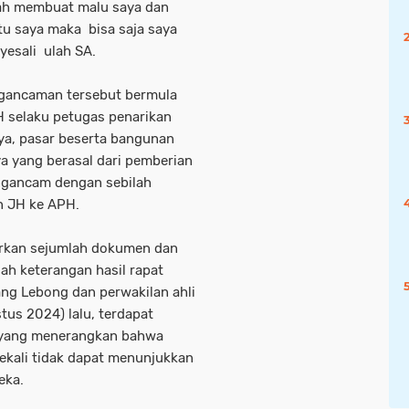
lah membuat malu saya dan
tu saya maka bisa saja saya
yesali ulah SA.
gancaman tersebut bermula
H selaku petugas penarikan
ya, pasar beserta bangunan
ya yang berasal dari pemberian
ngancam dengan sebilah
an JH ke APH.
sarkan sejumlah dokumen dan
ah keterangan hasil rapat
ng Lebong dan perwakilan ahli
us 2024) lalu, terdapat
n yang menerangkan bahwa
kali tidak dapat menunjukkan
eka.