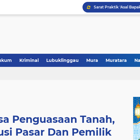
Polres Musi Rawas Musn
ukum
Kriminal
Lubuklinggau
Mura
Muratara
Na
a Penguasaan Tanah,
usi Pasar Dan Pemilik