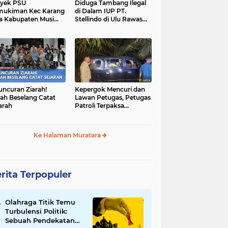
yek PSU
Diduga Tambang Ilegal
mukiman Kec Karang
di Dalam IUP PT.
a Kabupaten Musi
Stellindo di Ulu Rawas
as Utara Diduga
Menjadi Sarang Mafia
jadi Ajang Korupsi
Peti!
uncuran Ziarah!
Kepergok Mencuri dan
ah Beselang Catat
Lawan Petugas, Petugas
arah
Patroli Terpaksa
Lumpuhkan Dengan
Peluru Karet
Ke Halaman Muratara
rita Terpopuler
Olahraga Titik Temu
Turbulensi Politik:
Sebuah Pendekatan