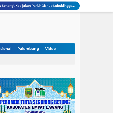
Lantik Pejabat Baru, JM Bupati Empat Lawang: Jabatan Adalah Amanah, Segera Berinovasi Demi Empat Lawang MADANI!
KAMMI Muratara Dukung MUI dalam Upaya Penegakan Hukum terhadap Aktivitas LGBT
ahkan 2 Kilogram Sabu.
Optimalkan Penanganan Perkara, Kasi Pidum Kejari Musi Rawas Ikuti Bimtek AI dan Big Data
Gelorakan Program Strategis Nasional, Joncik Muhamad Tinjau Proyek Sekolah Rakyat Rp234 Miliar
KAMMI Muratara Sukses Gelar Talk Show Peringatan Harlah Kabupaten Musi Rawas Utara ke-13
Tutup MagangHub Batch III, Menaker Ajak Peserta Ikuti Sertifikasi Kompetensi untuk Perkuat Daya Saing
Di Balik Aksi dan Narasi Kericuhan: Memahami Manifesto Perjuangan Cipayung Plus Kota Lubuk Linggau
sional
Palembang
Video
Tingkatkan Kualitas Insan Pers, PWI Musi Rawas Gelar Pelatihan Jurnalistik Berbasis Kompetensi dan Storytelling.
Sarat Praktik 'Asal Bapak Senang', Kebijakan Parkir Dishub Lubuklinggau Menuai Sorotan Tajam