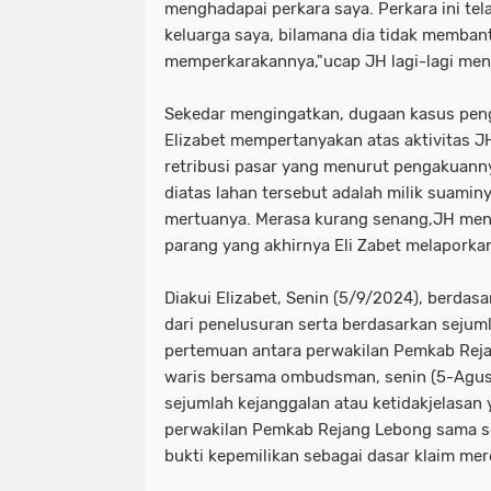
menghadapai perkara saya. Perkara ini te
keluarga saya, bilamana dia tidak memban
memperkarakannya,"ucap JH lagi-lagi men
Sekedar mengingatkan, dugaan kasus pen
Elizabet mempertanyakan atas aktivitas J
retribusi pasar yang menurut pengakuann
diatas lahan tersebut adalah milik suamin
mertuanya. Merasa kurang senang,JH me
parang yang akhirnya Eli Zabet melapork
Diakui Elizabet, Senin (5/9/2024), berda
dari penelusuran serta berdasarkan sejuml
pertemuan antara perwakilan Pemkab Reja
waris bersama ombudsman, senin (5-Agust
sejumlah kejanggalan atau ketidakjelasa
perwakilan Pemkab Rejang Lebong sama se
bukti kepemilikan sebagai dasar klaim mer