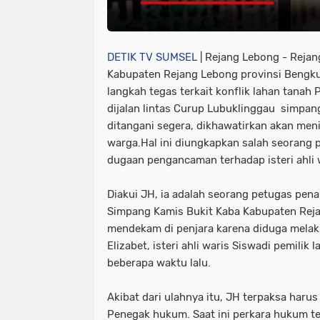
DETIK TV SUMSEL
| Rejang Lebong - Reja
Kabupaten Rejang Lebong provinsi Bengk
langkah tegas terkait konflik lahan tanah 
dijalan lintas Curup Lubuklinggau simpang
ditangani segera, dikhawatirkan akan men
warga.Hal ini diungkapkan salah seorang p
dugaan pengancaman terhadap isteri ahli w
Diakui JH, ia adalah seorang petugas pena
Simpang Kamis Bukit Kaba Kabupaten Reja
mendekam di penjara karena diduga mela
Elizabet, isteri ahli waris Siswadi pemilik
beberapa waktu lalu.
Akibat dari ulahnya itu, JH terpaksa haru
Penegak hukum. Saat ini perkara hukum te