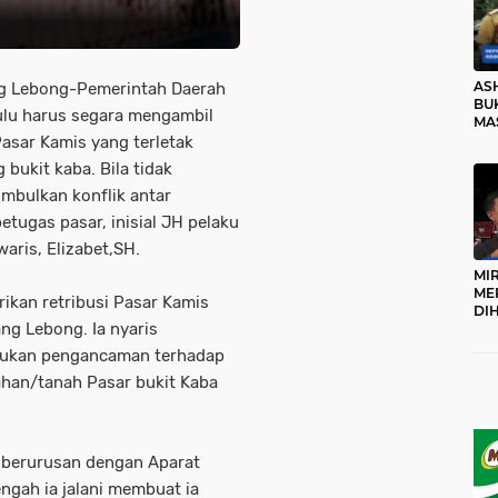
AS
ng Lebong-Pemerintah Daerah
BUK
ulu harus segara mengambil
MA
RO
Pasar Kamis yang terletak
 bukit kaba. Bila tidak
imbulkan konflik antar
etugas pasar, inisial JH pelaku
aris, Elizabet,SH.
MI
ME
rikan retribusi Pasar Kamis
DI
ng Lebong. Ia nyaris
KA
PR
kukan pengancaman terhadap
TI
 lahan/tanah Pasar bukit Kaba
DI
TE
ME
s berurusan dengan Aparat
ngah ia jalani membuat ia