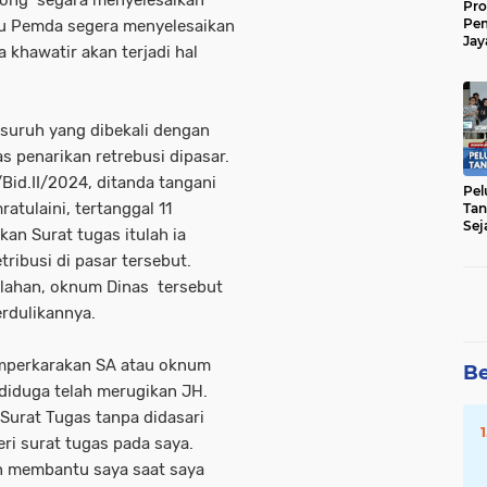
bong segara menyelesaikan
Pro
Pe
tau Pemda segera menyelesaikan
Jay
a khawatir akan terjadi hal
Raw
Men
esuruh yang dibekali dengan
s penarikan retrebusi dipasar.
Bid.II/2024, ditanda tangani
Pel
atulaini, tertanggal 11
Tan
Sej
an Surat tugas itulah ia
ribusi di pasar tersebut.
alahan, oknum Dinas tersebut
rdulikannya.
emperkarakan SA atau oknum
Be
diduga telah merugikan JH.
Surat Tugas tanpa didasari
eri surat tugas pada saya.
an membantu saya saat saya