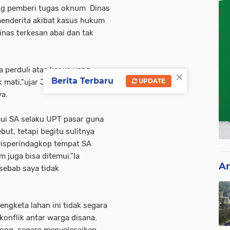
ng pemberi tugas oknum Dinas
menderita akibat kasus hukum
inas terkesan abai dan tak
a perduli atas kasus yang
×
Berita Terbaru
UPDATE
k mati,"ujar JH Kepada
a.
mui SA selaku UPT pasar guna
ut, tetapi begitu sulitnya
Disperindagkop tempat SA
 juga bisa ditemui."Ia
Ar
sebab saya tidak
engketa lahan ini tidak segara
 konflik antar warga disana.