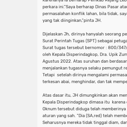
Karenanya ia berharap Pemkab Rejang Le
perkara ini."Saya berharap Dinas Pasar a
permasalahan konflik lahan, bila tidak, say
yang tak diinginkan,"pinta JH.
Dijelaskan Jh, dirinya hanyalah seorang p
Surat Perintah Tugas (SPT) sebagai petuga
Surat tugas tersebut bernomor : 800/347/
oleh Kepala Disperindagkop, Dra. Upik Zumr
Agustus 2022. Atas suruhan dan berdasark
menjalankan tugasnya selaku pemungut ret
Tetapi setelah dirinya mengalami permas
terkesan abai, menghindar, dan tak mempe
Atas dasar itu, JH dimungkinkan akan m
Kepala Disperindagkop dimasa itu karena 
Oknum tersebut diduga telah memberinya 
aturan yang sah. "Dia (SA,red) telah memb
Seharusnya mereka tidak tinggal diam, d