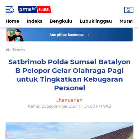
Home
Indeks
Bengkulu
Lubuklinggau
Muratar
›
fitness
Satbrimob Polda Sumsel Batalyon
B Pelopor Gelar Olahraga Pagi
untuk Tingkatkan Kebugaran
Personel
Jhanuarian
Kamis, 26 September 2024 | 11:54:00 PM WIB