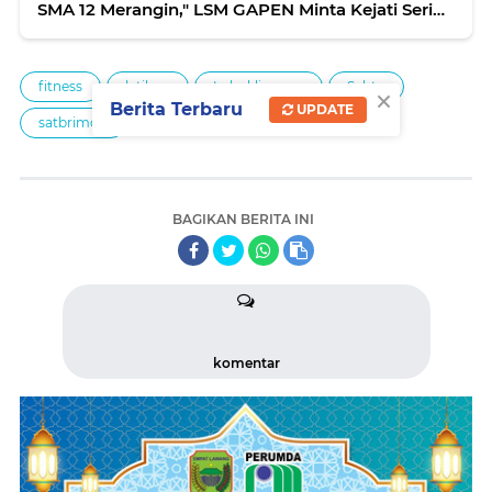
SMA 12 Merangin," LSM GAPEN Minta Kejati Serius
Memprosesnya.
fitness
latihan
Lubuklinggau
Sabtu
×
Berita Terbaru
UPDATE
satbrimob
BAGIKAN BERITA INI
komentar