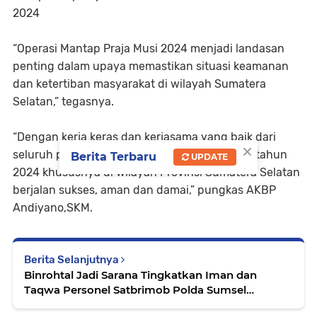
2024
“Operasi Mantap Praja Musi 2024 menjadi landasan
penting dalam upaya memastikan situasi keamanan
dan ketertiban masyarakat di wilayah Sumatera
Selatan,” tegasnya.
“Dengan kerja keras dan kerjasama yang baik dari
×
seluruh pihak, kita berharap pilkada Serentak tahun
Berita Terbaru
UPDATE
2024 khususnya di wilayah Provinsi Sumatera Selatan
berjalan sukses, aman dan damai,” pungkas AKBP
Andiyano,SKM.
Berita Selanjutnya
Binrohtal Jadi Sarana Tingkatkan Iman dan
Taqwa Personel Satbrimob Polda Sumsel
Batalyon B Pelopor