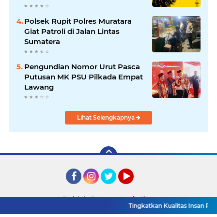
Dunia U-20
Polsek Rupit Polres Muratara
Giat Patroli di Jalan Lintas
Sumatera
Pengundian Nomor Urut Pasca
Putusan MK PSU Pilkada Empat
Lawang
Lihat Selengkapnya
Facebook
Instagram
Twitter
YouTube
Redaksi
Pedoman Media Siber
Tingkatkan Kualitas Insan Pers, P
Copyright ©
2026 Detik TV Sumsel