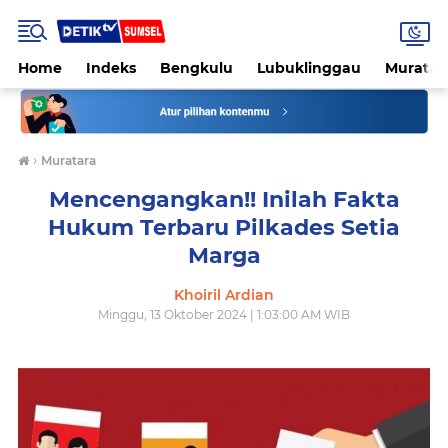
Home
Indeks
Bengkulu
Lubuklinggau
Muratar
›
Muratara
Mencengangkan!! Inilah Fakta
Hukum Terbaru Pilkades Setia
Marga
Khoiril Ardian
Minggu, 13 Oktober 2024 | 1:03:00 AM WIB