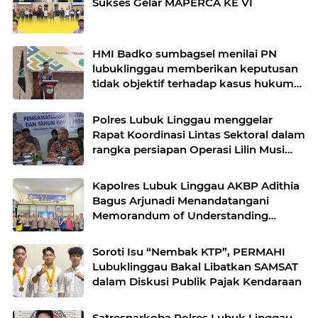
Sukses Gelar MAPERCA KE VI
HMI Badko sumbagsel menilai PN
lubuklinggau memberikan keputusan
tidak objektif terhadap kasus hukum
pak Yatman
Polres Lubuk Linggau menggelar
Rapat Koordinasi Lintas Sektoral dalam
rangka persiapan Operasi Lilin Musi
dan pengamanan perayaan Natal 2025
Kapolres Lubuk Linggau AKBP Adithia
Bagus Arjunadi Menandatangani
Memorandum of Understanding
(MOU) bersama Kepala Dinas
Pendidikan dan Kebudayaan
Soroti Isu “Nembak KTP”, PERMAHI
Lubuklinggau Bakal Libatkan SAMSAT
dalam Diskusi Publik Pajak Kendaraan
Satresnarkoba Polres Lubuk Linggau