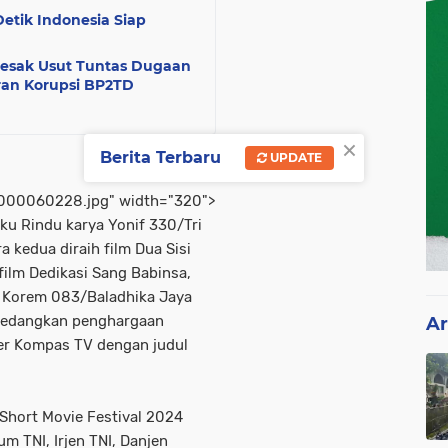
etik Indonesia Siap
esak Usut Tuntas Dugaan
ran Korupsi BP2TD
×
Berita Terbaru
UPDATE
00060228.jpg" width="320">
ku Rindu karya Yonif 330/Tri
 kedua diraih film Dua Sisi
film Dedikasi Sang Babinsa,
i Korem 083/Baladhika Jaya
 Sedangkan penghargaan
Ar
liter Kompas TV dengan judul
 Short Movie Festival 2024
m TNI, Irjen TNI, Danjen