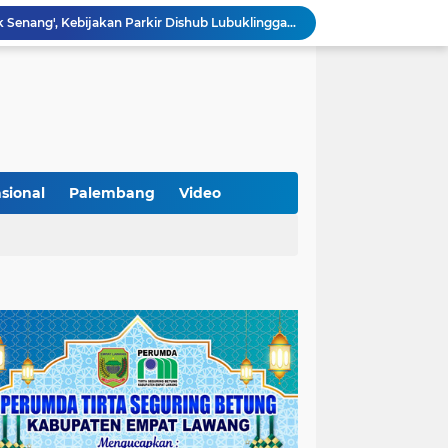
Sarat Praktik 'Asal Bapak Senang', Kebijakan Parkir Dishub Lubuklinggau Menuai Sorotan Tajam
Lantik Pejabat Baru, JM Bupati Empat Lawang: Jabatan Adalah Amanah, Segera Berinovasi Demi Empat Lawang MADANI!
KAMMI Muratara Dukung MUI dalam Upaya Penegakan Hukum terhadap Aktivitas LGBT
ahkan 2 Kilogram Sabu.
Optimalkan Penanganan Perkara, Kasi Pidum Kejari Musi Rawas Ikuti Bimtek AI dan Big Data
Gelorakan Program Strategis Nasional, Joncik Muhamad Tinjau Proyek Sekolah Rakyat Rp234 Miliar
KAMMI Muratara Sukses Gelar Talk Show Peringatan Harlah Kabupaten Musi Rawas Utara ke-13
Tutup MagangHub Batch III, Menaker Ajak Peserta Ikuti Sertifikasi Kompetensi untuk Perkuat Daya Saing
sional
Palembang
Video
Di Balik Aksi dan Narasi Kericuhan: Memahami Manifesto Perjuangan Cipayung Plus Kota Lubuk Linggau
Tingkatkan Kualitas Insan Pers, PWI Musi Rawas Gelar Pelatihan Jurnalistik Berbasis Kompetensi dan Storytelling.