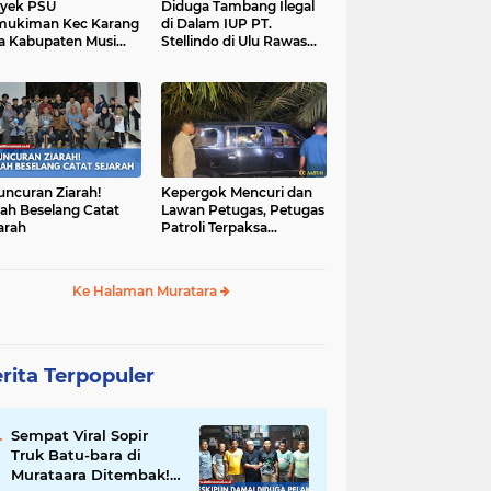
yek PSU
Diduga Tambang Ilegal
mukiman Kec Karang
di Dalam IUP PT.
a Kabupaten Musi
Stellindo di Ulu Rawas
as Utara Diduga
Menjadi Sarang Mafia
jadi Ajang Korupsi
Peti!
uncuran Ziarah!
Kepergok Mencuri dan
ah Beselang Catat
Lawan Petugas, Petugas
arah
Patroli Terpaksa
Lumpuhkan Dengan
Peluru Karet
Ke Halaman Muratara
rita Terpopuler
Sempat Viral Sopir
Truk Batu-bara di
Murataara Ditembak!