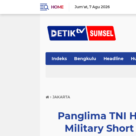
HOME
Jum'at
7 Agu 2026
Indeks
Bengkulu
Headline
H
›
JAKARTA
Panglima TNI H
Military Short