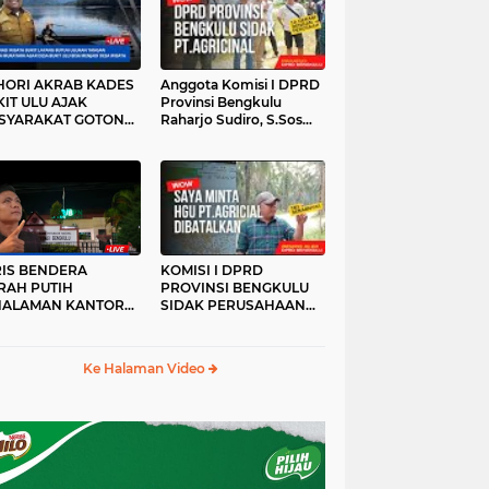
HORI AKRAB KADES
Anggota Komisi I DPRD
IT ULU AJAK
Provinsi Bengkulu
SYARAKAT GOTONG
Raharjo Sudiro, S.Sos
YONG
Sidak PT.agricinal
Bengkulu Utara
RIS BENDERA
KOMISI I DPRD
RAH PUTIH
PROVINSI BENGKULU
HALAMAN KANTOR
SIDAK PERUSAHAAN
KANWIL ATR/BPN
PT. AGRICINAL
OVINSI BENGKULU
BENGKULU UTARA
DAK DI TURUNKAN
Ke Halaman Video
MALAM HARI
RKESAN LUPA JAS
RAH