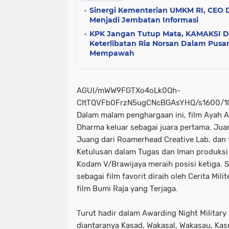
Sinergi Kementerian UMKM RI, CEO D
Menjadi Jembatan Informasi
KPK Jangan Tutup Mata, KAMAKSI D
Keterlibatan Ria Norsan Dalam Pusa
Mempawah
AGUI/mWW9FGTXo4oLk0Qh-
CItTQVFb0FrzN5ugCNcBGAsYHQ/s1600/10
Dalam malam penghargaan ini, film Ayah A
Dharma keluar sebagai juara pertama. Juara
Juang dari Roamerhead Creative Lab, dan 
Ketulusan dalam Tugas dan Iman produks
Kodam V/Brawijaya meraih posisi ketiga.
sebagai film favorit diraih oleh Cerita Mi
film Bumi Raja yang Terjaga.
Turut hadir dalam Awarding Night Military
diantaranya Kasad, Wakasal, Wakasau, Kasu