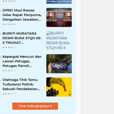
Namun Dikabarkan
Berdamai
DPRD Musi Rawas
Gelar Rapat Paripurna,
Dengarkan Jawaban
Eksekutif Atas 4
Raperda Tahun 2026
BUPATI MURATARA
RESMI BUKA STQH KE-
II TINGKAT
KABUPATEN
MURATARA
Kepergok Mencuri dan
Lawan Petugas,
Petugas Patroli
Terpaksa Lumpuhkan
Dengan Peluru Karet
Olahraga Titik Temu
Turbulensi Politik:
Sebuah Pendekatan
Batalnya Tuan Rumah
Piala Dunia U-20
Lihat Selengkapnya