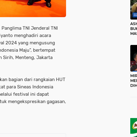
AS
. Panglima TNI Jenderal TNI
BUK
MA
iyanto menghadiri acara
RO
tival 2024 yang mengusung
ndonesia Maju”, bertempat
n Sirih, Menteng, Jakarta
MI
akan bagian dari rangkaian HUT
ME
DI
kat para Sineas Indonesia
KA
alui festival ini dapat
PR
TI
tuk mengekspresikan gagasan,
DI
TE
ME