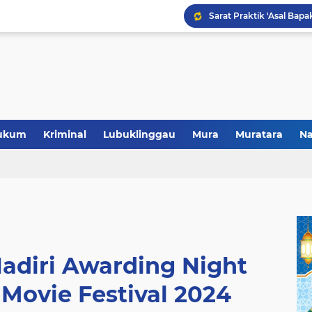
Polres Musi Rawas Musn
ukum
Kriminal
Lubuklinggau
Mura
Muratara
Na
adiri Awarding Night
 Movie Festival 2024