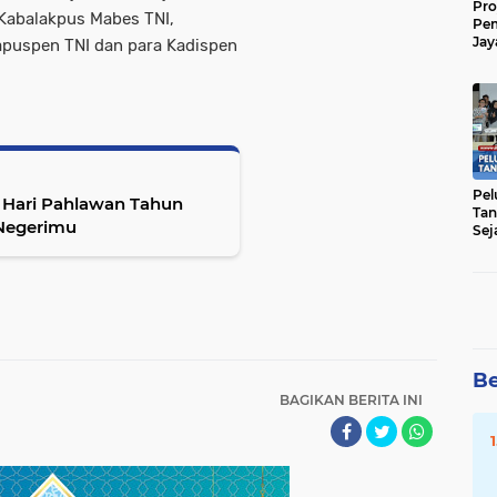
Pro
 Kabalakpus Mabes TNI,
Pe
Jay
apuspen TNI dan para Kadispen
Raw
Men
Pel
 Hari Pahlawan Tahun
Tan
 Negerimu
Sej
Be
BAGIKAN BERITA INI