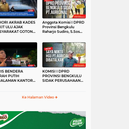
HORI AKRAB KADES
Anggota Komisi I DPRD
IT ULU AJAK
Provinsi Bengkulu
SYARAKAT GOTONG
Raharjo Sudiro, S.Sos
YONG
Sidak PT.agricinal
Bengkulu Utara
RIS BENDERA
KOMISI I DPRD
RAH PUTIH
PROVINSI BENGKULU
HALAMAN KANTOR
SIDAK PERUSAHAAN
KANWIL ATR/BPN
PT. AGRICINAL
OVINSI BENGKULU
BENGKULU UTARA
DAK DI TURUNKAN
Ke Halaman Video
MALAM HARI
RKESAN LUPA JAS
RAH