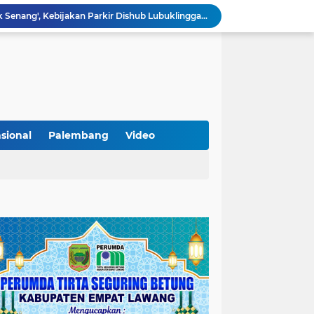
Lantik Pejabat Baru, JM Bupati Empat Lawang: Jabatan Adalah Amanah, Segera Berinovasi Demi Empat Lawang MADANI!
KAMMI Muratara Dukung MUI dalam Upaya Penegakan Hukum terhadap Aktivitas LGBT
ahkan 2 Kilogram Sabu.
Optimalkan Penanganan Perkara, Kasi Pidum Kejari Musi Rawas Ikuti Bimtek AI dan Big Data
Gelorakan Program Strategis Nasional, Joncik Muhamad Tinjau Proyek Sekolah Rakyat Rp234 Miliar
KAMMI Muratara Sukses Gelar Talk Show Peringatan Harlah Kabupaten Musi Rawas Utara ke-13
Tutup MagangHub Batch III, Menaker Ajak Peserta Ikuti Sertifikasi Kompetensi untuk Perkuat Daya Saing
Di Balik Aksi dan Narasi Kericuhan: Memahami Manifesto Perjuangan Cipayung Plus Kota Lubuk Linggau
sional
Palembang
Video
Tingkatkan Kualitas Insan Pers, PWI Musi Rawas Gelar Pelatihan Jurnalistik Berbasis Kompetensi dan Storytelling.
Sarat Praktik 'Asal Bapak Senang', Kebijakan Parkir Dishub Lubuklinggau Menuai Sorotan Tajam