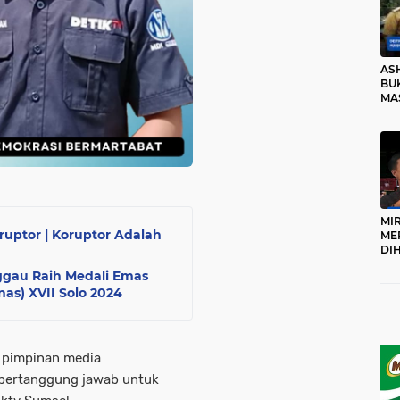
AS
BUK
MA
RO
MI
uptor | Koruptor Adalah
ME
DI
KA
ggau Raih Medali Emas
PR
as) XVII Solo 2024
TI
DI
TE
ME
au pimpinan media
i bertanggung jawab untuk