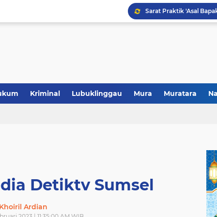
Polres Musi Rawas Musn
ukum
Kriminal
Lubuklinggau
Mura
Muratara
Na
dia Detiktv Sumsel
Khoiril Ardian
ebruari 2023 | 11:35:00 AM WIB