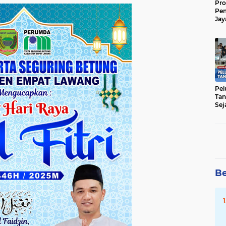
Pro
Pe
Jay
Raw
Men
Pel
Tan
Sej
Be