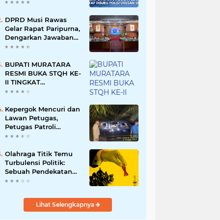
Namun Dikabarkan
Berdamai
DPRD Musi Rawas
Gelar Rapat Paripurna,
Dengarkan Jawaban
Eksekutif Atas 4
Raperda Tahun 2026
BUPATI MURATARA
RESMI BUKA STQH KE-
II TINGKAT
KABUPATEN
MURATARA
Kepergok Mencuri dan
Lawan Petugas,
Petugas Patroli
Terpaksa Lumpuhkan
Dengan Peluru Karet
Olahraga Titik Temu
Turbulensi Politik:
Sebuah Pendekatan
Batalnya Tuan Rumah
Piala Dunia U-20
Lihat Selengkapnya