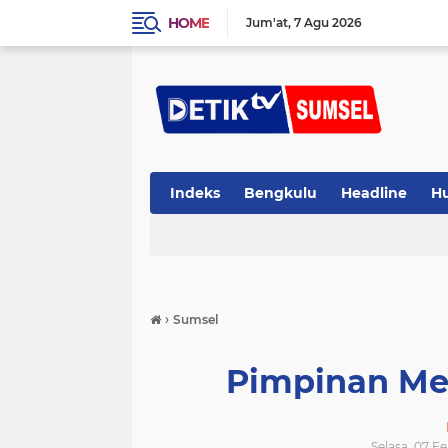
HOME
Jum'at
7 Agu 2026
Indeks
Bengkulu
Headline
H
›
Sumsel
Pimpinan Me
Selasa, 07 F