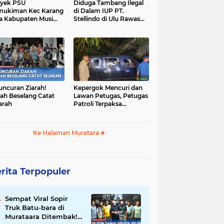
yek PSU
Diduga Tambang Ilegal
mukiman Kec Karang
di Dalam IUP PT.
a Kabupaten Musi
Stellindo di Ulu Rawas
as Utara Diduga
Menjadi Sarang Mafia
jadi Ajang Korupsi
Peti!
uncuran Ziarah!
Kepergok Mencuri dan
ah Beselang Catat
Lawan Petugas, Petugas
arah
Patroli Terpaksa
Lumpuhkan Dengan
Peluru Karet
Ke Halaman Muratara
rita Terpopuler
Sempat Viral Sopir
Truk Batu-bara di
Murataara Ditembak!