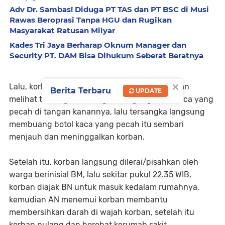
Adv Dr. Sambas! Diduga PT TAS dan PT BSC di Musi
Rawas Beroprasi Tanpa HGU dan Rugikan
Masyarakat Ratusan Milyar
Kades Tri Jaya Berharap Oknum Manager dan
Security PT. DAM Bisa Dihukum Seberat Beratnya
×
Lalu, korban langsung menoleh kebelakang dan
Berita Terbaru
UPDATE
melihat tersangka sedang memegang botol kaca yang
pecah di tangan kanannya, lalu tersangka langsung
membuang botol kaca yang pecah itu sembari
menjauh dan meninggalkan korban.
Setelah itu, korban langsung dilerai/pisahkan oleh
warga berinisial BM, lalu sekitar pukul 22.35 WIB,
korban diajak BN untuk masuk kedalam rumahnya,
kemudian AN menemui korban membantu
membersihkan darah di wajah korban, setelah itu
korban pulang dan berobat kerumah sakit.