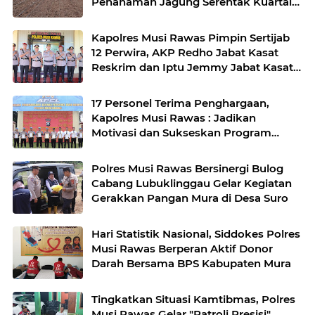
Penanaman Jagung Serentak Kuartal
IV di Desa Air Satan
Kapolres Musi Rawas Pimpin Sertijab
12 Perwira, AKP Redho Jabat Kasat
Reskrim dan Iptu Jemmy Jabat Kasat
Resnarkoba
17 Personel Terima Penghargaan,
Kapolres Musi Rawas : Jadikan
Motivasi dan Sukseskan Program
Pemerintah
Polres Musi Rawas Bersinergi Bulog
Cabang Lubuklinggau Gelar Kegiatan
Gerakkan Pangan Mura di Desa Suro
Hari Statistik Nasional, Siddokes Polres
Musi Rawas Berperan Aktif Donor
Darah Bersama BPS Kabupaten Mura
Tingkatkan Situasi Kamtibmas, Polres
Musi Rawas Gelar "Patroli Presisi"