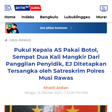
Home
Indeks
Bengkulu
Lubuklinggau
Muratar
›
MUSI RAWAS
Pukul Kepala AS Pakai Botol,
Sempat Dua Kali Mangkir Dari
Panggilan Penyidik, EJ Ditetapkan
Tersangka oleh Satreskrim Polres
Musi Rawas
Khoiril Ardian
Minggu, 12 Oktober 2025 | 7:23:00 PM WIB