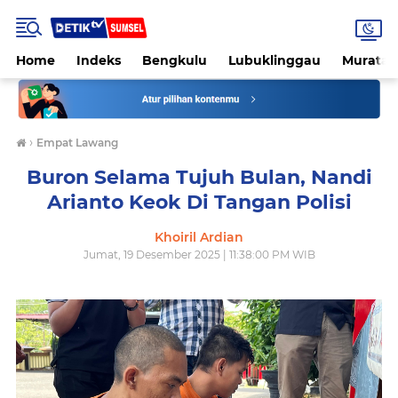
Home
Indeks
Bengkulu
Lubuklinggau
Muratar
›
Empat Lawang
Buron Selama Tujuh Bulan, Nandi
Arianto Keok Di Tangan Polisi
Khoiril Ardian
Jumat, 19 Desember 2025 | 11:38:00 PM WIB