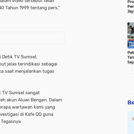
alam video tersebut telah
Pro
Pe
 Tahun 1999 tentang pers,"
Jay
Raw
Men
Pel
 Detik TV Sumsel,
Tan
Sej
 jelas terindikasi sebagai
ka saat menjalankan tugas
ik TV Sumsel sangat
leh akun Aluwi Bengen. Dalam
Be
berapa wartawan kami yang
nvestigasi di Kafe QQ guna
" Tegasnya