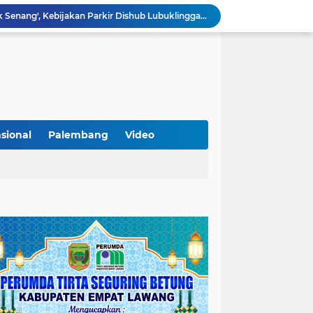
Lantik Pejabat Baru, JM Bupati Empat Lawang: Jabatan Adalah Amanah, Segera Berinovasi Demi Empat Lawang MADANI!
KAMMI Muratara Dukung MUI dalam Upaya Penegakan Hukum terhadap Aktivitas LGBT
ahkan 2 Kilogram Sabu.
Optimalkan Penanganan Perkara, Kasi Pidum Kejari Musi Rawas Ikuti Bimtek AI dan Big Data
Gelorakan Program Strategis Nasional, Joncik Muhamad Tinjau Proyek Sekolah Rakyat Rp234 Miliar
KAMMI Muratara Sukses Gelar Talk Show Peringatan Harlah Kabupaten Musi Rawas Utara ke-13
Tutup MagangHub Batch III, Menaker Ajak Peserta Ikuti Sertifikasi Kompetensi untuk Perkuat Daya Saing
Di Balik Aksi dan Narasi Kericuhan: Memahami Manifesto Perjuangan Cipayung Plus Kota Lubuk Linggau
sional
Palembang
Video
Tingkatkan Kualitas Insan Pers, PWI Musi Rawas Gelar Pelatihan Jurnalistik Berbasis Kompetensi dan Storytelling.
Sarat Praktik 'Asal Bapak Senang', Kebijakan Parkir Dishub Lubuklinggau Menuai Sorotan Tajam