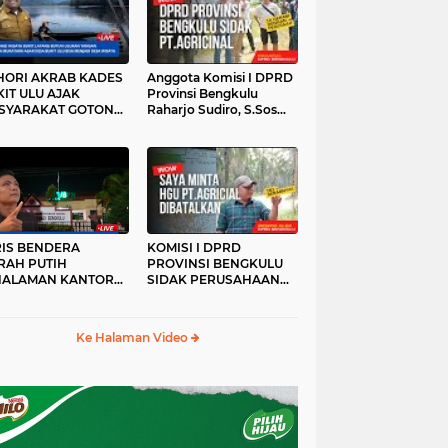
HORI AKRAB KADES
Anggota Komisi I DPRD
IT ULU AJAK
Provinsi Bengkulu
SYARAKAT GOTONG
Raharjo Sudiro, S.Sos
YONG
Sidak PT.agricinal
Bengkulu Utara
RIS BENDERA
KOMISI I DPRD
RAH PUTIH
PROVINSI BENGKULU
HALAMAN KANTOR
SIDAK PERUSAHAAN
KANWIL ATR/BPN
PT. AGRICINAL
OVINSI BENGKULU
BENGKULU UTARA
DAK DI TURUNKAN
Ke Halaman Video
MALAM HARI
RKESAN LUPA JAS
RAH