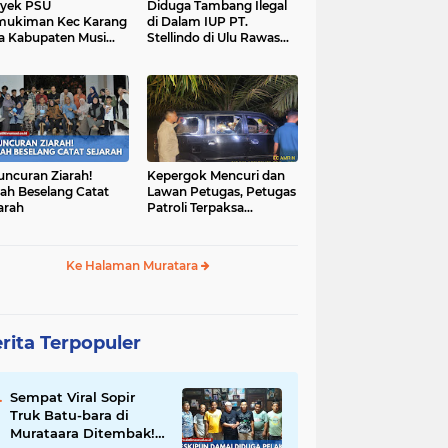
yek PSU
Diduga Tambang Ilegal
mukiman Kec Karang
di Dalam IUP PT.
a Kabupaten Musi
Stellindo di Ulu Rawas
as Utara Diduga
Menjadi Sarang Mafia
jadi Ajang Korupsi
Peti!
uncuran Ziarah!
Kepergok Mencuri dan
ah Beselang Catat
Lawan Petugas, Petugas
arah
Patroli Terpaksa
Lumpuhkan Dengan
Peluru Karet
Ke Halaman Muratara
rita Terpopuler
Sempat Viral Sopir
Truk Batu-bara di
Murataara Ditembak!