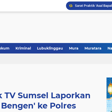
Polres Musi Rawas Musn
ukum
Kriminal
Lubuklinggau
Mura
Muratara
Na
k TV Sumsel Laporkan
 Bengen' ke Polres