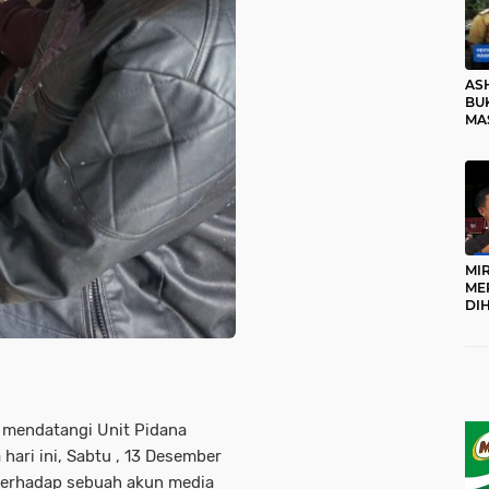
AS
BUK
MA
RO
MI
ME
DI
KA
PR
TI
DI
TE
ME
 mendatangi Unit Pidana
hari ini, Sabtu , 13 Desember
terhadap sebuah akun media