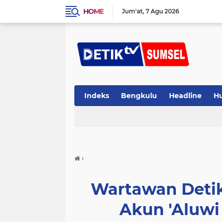
HOME
Jum'at
7 Agu 2026
Indeks
Bengkulu
Headline
H
›
Wartawan Deti
Akun 'Aluwi