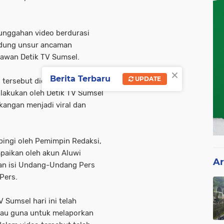
 unggahan video berdurasi
ndung unsur ancaman
tawan Detik TV Sumsel.
×
Berita Terbaru
UPDATE
n tersebut diduga merespons
dilakukan oleh Detik TV Sumsel
akangan menjadi viral dan
ingi oleh Pemimpin Redaksi,
paikan oleh akun Aluwi
Ar
an isi Undang-Undang Pers
Pers.
 Sumsel hari ini telah
gau guna untuk melaporkan