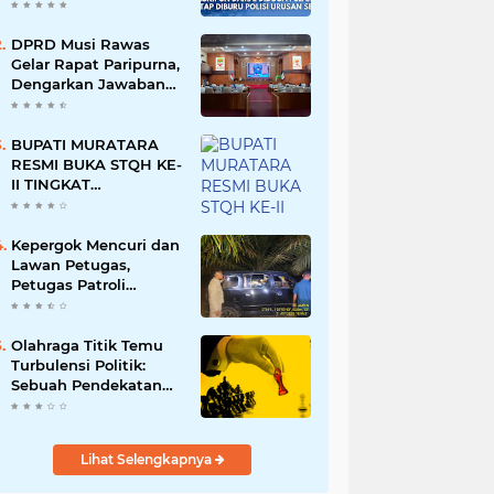
Namun Dikabarkan
Berdamai
DPRD Musi Rawas
Gelar Rapat Paripurna,
Dengarkan Jawaban
Eksekutif Atas 4
Raperda Tahun 2026
BUPATI MURATARA
RESMI BUKA STQH KE-
II TINGKAT
KABUPATEN
MURATARA
Kepergok Mencuri dan
Lawan Petugas,
Petugas Patroli
Terpaksa Lumpuhkan
Dengan Peluru Karet
Olahraga Titik Temu
Turbulensi Politik:
Sebuah Pendekatan
Batalnya Tuan Rumah
Piala Dunia U-20
Lihat Selengkapnya