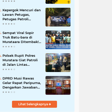
Batalnya Tuan Rumah
Piala Dunia U-20
Kepergok Mencuri dan
Lawan Petugas,
Petugas Patroli
Terpaksa Lumpuhkan
Dengan Peluru Karet
Sempat Viral Sopir
Truk Batu-bara di
Murataara Ditembak!
Namun Dikabarkan
Berdamai
Polsek Rupit Polres
Muratara Giat Patroli
di Jalan Lintas
Sumatera
DPRD Musi Rawas
Gelar Rapat Paripurna,
Dengarkan Jawaban
Eksekutif Atas 4
Raperda Tahun 2026
Lihat Selengkapnya