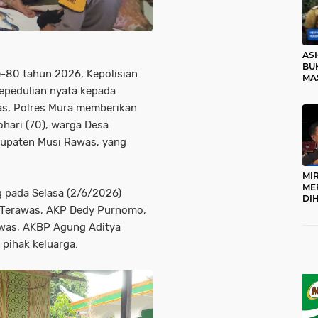
AS
BUK
e-80 tahun 2026, Kepolisian
MA
RO
epedulian nyata kepada
as, Polres Mura memberikan
ohari (70), warga Desa
bupaten Musi Rawas, yang
MI
ME
 pada Selasa (2/6/2026)
DI
u Terawas, AKP Dedy Purnomo,
KA
PR
awas, AKBP Agung Aditya
TI
 pihak keluarga.
DI
TE
ME