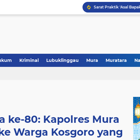
Polres Musi Rawas Musn
ukum
Kriminal
Lubuklinggau
Mura
Muratara
Na
a ke-80: Kapolres Mura
h ke Warga Kosgoro yang