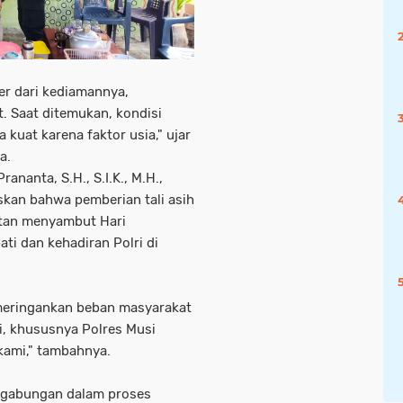
er dari kediamannya,
. Saat ditemukan, kondisi
 kuat karena faktor usia," ujar
a.
nanta, S.H., S.I.K., M.H.,
skan bahwa pemberian tali asih
atan menyambut Hari
ti dan kehadiran Polri di
meringankan beban masyarakat
i, khususnya Polres Musi
kami," tambahnya.
m gabungan dalam proses