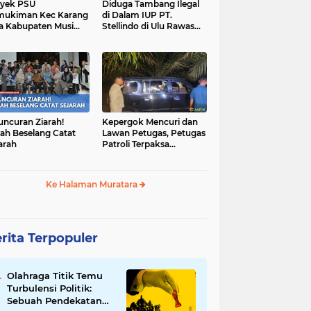
yek PSU
Diduga Tambang Ilegal
mukiman Kec Karang
di Dalam IUP PT.
a Kabupaten Musi
Stellindo di Ulu Rawas
as Utara Diduga
Menjadi Sarang Mafia
jadi Ajang Korupsi
Peti!
uncuran Ziarah!
Kepergok Mencuri dan
ah Beselang Catat
Lawan Petugas, Petugas
arah
Patroli Terpaksa
Lumpuhkan Dengan
Peluru Karet
Ke Halaman Muratara
rita Terpopuler
Olahraga Titik Temu
Turbulensi Politik:
Sebuah Pendekatan