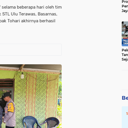
Pro
Pe
f selama beberapa hari oleh tim
Jay
k STL Ulu Terawas, Basarnas,
Raw
Men
ak Tohari akhirnya berhasil
Pel
Tan
Sej
Be