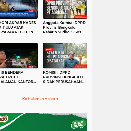
HORI AKRAB KADES
Anggota Komisi I DPRD
IT ULU AJAK
Provinsi Bengkulu
SYARAKAT GOTONG
Raharjo Sudiro, S.Sos
YONG
Sidak PT.agricinal
Bengkulu Utara
RIS BENDERA
KOMISI I DPRD
RAH PUTIH
PROVINSI BENGKULU
HALAMAN KANTOR
SIDAK PERUSAHAAN
KANWIL ATR/BPN
PT. AGRICINAL
OVINSI BENGKULU
BENGKULU UTARA
DAK DI TURUNKAN
Ke Halaman Video
MALAM HARI
RKESAN LUPA JAS
RAH