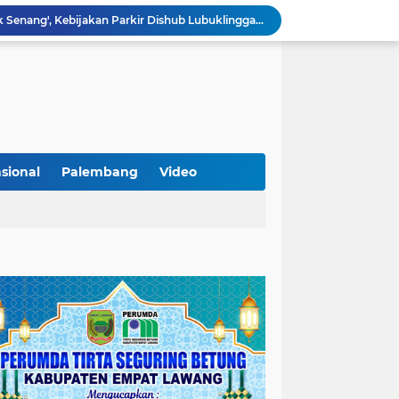
Sarat Praktik 'Asal Bapak Senang', Kebijakan Parkir Dishub Lubuklinggau Menuai Sorotan Tajam
Lantik Pejabat Baru, JM Bupati Empat Lawang: Jabatan Adalah Amanah, Segera Berinovasi Demi Empat Lawang MADANI!
KAMMI Muratara Dukung MUI dalam Upaya Penegakan Hukum terhadap Aktivitas LGBT
ahkan 2 Kilogram Sabu.
Optimalkan Penanganan Perkara, Kasi Pidum Kejari Musi Rawas Ikuti Bimtek AI dan Big Data
Gelorakan Program Strategis Nasional, Joncik Muhamad Tinjau Proyek Sekolah Rakyat Rp234 Miliar
KAMMI Muratara Sukses Gelar Talk Show Peringatan Harlah Kabupaten Musi Rawas Utara ke-13
Tutup MagangHub Batch III, Menaker Ajak Peserta Ikuti Sertifikasi Kompetensi untuk Perkuat Daya Saing
sional
Palembang
Video
Di Balik Aksi dan Narasi Kericuhan: Memahami Manifesto Perjuangan Cipayung Plus Kota Lubuk Linggau
Tingkatkan Kualitas Insan Pers, PWI Musi Rawas Gelar Pelatihan Jurnalistik Berbasis Kompetensi dan Storytelling.