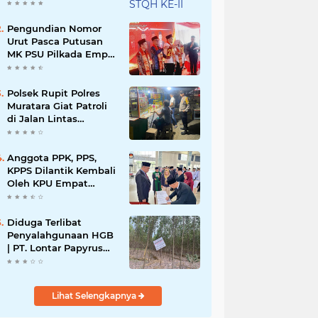
KABUPATEN
MURATARA
Pengundian Nomor
Urut Pasca Putusan
MK PSU Pilkada Empat
Lawang
Polsek Rupit Polres
Muratara Giat Patroli
di Jalan Lintas
Sumatera
Anggota PPK, PPS,
KPPS Dilantik Kembali
Oleh KPU Empat
Lawang Pasca
Putusan MK
Diduga Terlibat
Penyalahgunaan HGB
| PT. Lontar Papyrus
Bemilih Bungkam
Lihat Selengkapnya