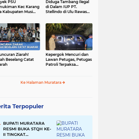
yek PSU
Diduga Tambang Ilegal
mukiman Kec Karang
di Dalam IUP PT.
a Kabupaten Musi
Stellindo di Ulu Rawas
as Utara Diduga
Menjadi Sarang Mafia
jadi Ajang Korupsi
Peti!
uncuran Ziarah!
Kepergok Mencuri dan
ah Beselang Catat
Lawan Petugas, Petugas
arah
Patroli Terpaksa
Lumpuhkan Dengan
Peluru Karet
Ke Halaman Muratara
rita Terpopuler
BUPATI MURATARA
RESMI BUKA STQH KE-
II TINGKAT