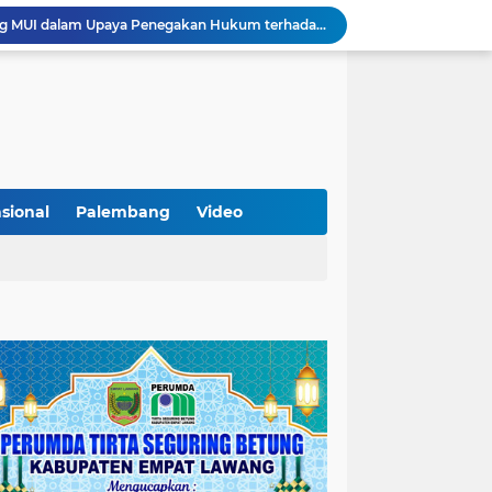
KAMMI Muratara Dukung MUI dalam Upaya Penegakan Hukum terhadap Aktivitas LGBT
ahkan 2 Kilogram Sabu.
Optimalkan Penanganan Perkara, Kasi Pidum Kejari Musi Rawas Ikuti Bimtek AI dan Big Data
Gelorakan Program Strategis Nasional, Joncik Muhamad Tinjau Proyek Sekolah Rakyat Rp234 Miliar
KAMMI Muratara Sukses Gelar Talk Show Peringatan Harlah Kabupaten Musi Rawas Utara ke-13
Tutup MagangHub Batch III, Menaker Ajak Peserta Ikuti Sertifikasi Kompetensi untuk Perkuat Daya Saing
Di Balik Aksi dan Narasi Kericuhan: Memahami Manifesto Perjuangan Cipayung Plus Kota Lubuk Linggau
Tingkatkan Kualitas Insan Pers, PWI Musi Rawas Gelar Pelatihan Jurnalistik Berbasis Kompetensi dan Storytelling.
sional
Palembang
Video
Sarat Praktik 'Asal Bapak Senang', Kebijakan Parkir Dishub Lubuklinggau Menuai Sorotan Tajam
Lantik Pejabat Baru, JM Bupati Empat Lawang: Jabatan Adalah Amanah, Segera Berinovasi Demi Empat Lawang MADANI!