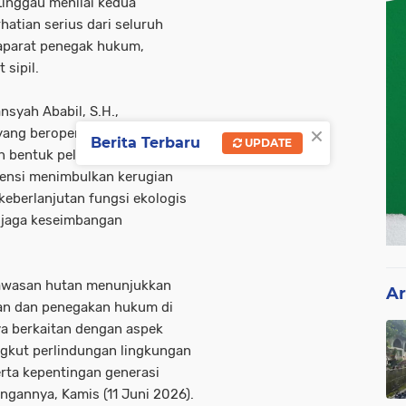
Linggau menilai kedua
atian serius dari seluruh
aparat penegak hukum,
sipil.
syah Ababil, S.H.,
×
ang beroperasi di dalam
Berita Terbaru
UPDATE
an bentuk pelanggaran hukum
otensi menimbulkan kerugian
keberlanjutan fungsi ekologis
enjaga keseimbangan
kawasan hutan menunjukkan
Ar
an dan penegakan hukum di
ya berkaitan dengan aspek
angkut perlindungan lingkungan
erta kepentingan generasi
ngannya, Kamis (11 Juni 2026).