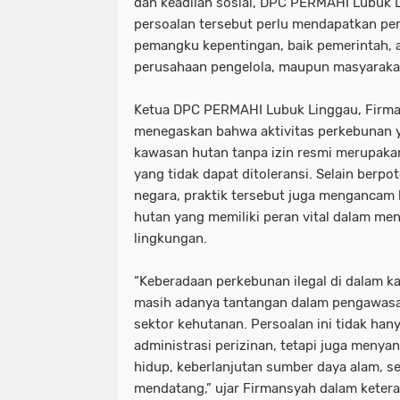
dan keadilan sosial, DPC PERMAHI Lubuk 
persoalan tersebut perlu mendapatkan perh
pemangku kepentingan, baik pemerintah, 
perusahaan pengelola, maupun masyarakat 
Ketua DPC PERMAHI Lubuk Linggau, Firman
menegaskan bahwa aktivitas perkebunan y
kawasan hutan tanpa izin resmi merupak
yang tidak dapat ditoleransi. Selain berp
negara, praktik tersebut juga mengancam 
hutan yang memiliki peran vital dalam m
lingkungan.
“Keberadaan perkebunan ilegal di dalam 
masih adanya tantangan dalam pengawas
sektor kehutanan. Persoalan ini tidak han
administrasi perizinan, tetapi juga meny
hidup, keberlanjutan sumber daya alam, s
mendatang,” ujar Firmansyah dalam ketera