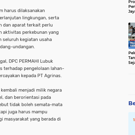
Pro
Pe
m harus dilaksanakan
Jay
Raw
rlanjutan lingkungan, serta
Men
h dan aparat terkait perlu
 aktivitas perkebunan yang
 seluruh kegiatan usaha
undang-undangan.
Pel
Tan
legal, DPC PERMAHI Lubuk
Sej
s terhadap pengelolaan lahan-
percayakan kepada PT Agrinas.
 kembali menjadi milik negara
l, dan berorientasi pada
Be
sebut tidak boleh semata-mata
tapi juga harus mampu
gi masyarakat yang berada di