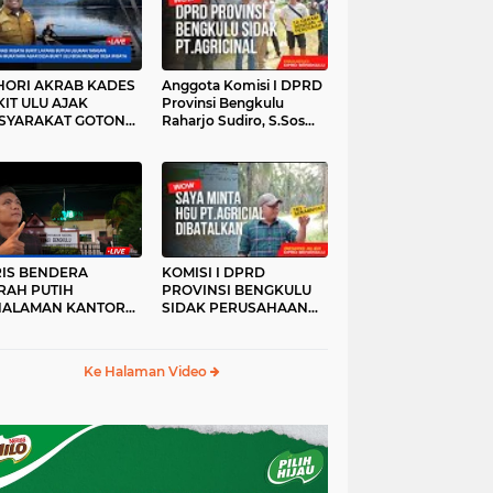
HORI AKRAB KADES
Anggota Komisi I DPRD
IT ULU AJAK
Provinsi Bengkulu
SYARAKAT GOTONG
Raharjo Sudiro, S.Sos
YONG
Sidak PT.agricinal
Bengkulu Utara
RIS BENDERA
KOMISI I DPRD
RAH PUTIH
PROVINSI BENGKULU
HALAMAN KANTOR
SIDAK PERUSAHAAN
KANWIL ATR/BPN
PT. AGRICINAL
OVINSI BENGKULU
BENGKULU UTARA
DAK DI TURUNKAN
Ke Halaman Video
MALAM HARI
RKESAN LUPA JAS
RAH