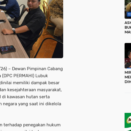
AS
BUK
MA
RO
6/26) – Dewan Pimpinan Cabang
MI
a (DPC PERMAHI) Lubuk
ME
DI
dinilai memiliki dampak besar
KA
dan kesejahteraan masyarakat,
PR
TI
l di kawasan hutan serta
DI
n negara yang saat ini dikelola
TE
ME
men terhadap penegakan hukum