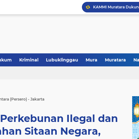
Polres Musi Rawas Musn
ukum
Kriminal
Lubuklinggau
Mura
Muratara
Na
ra (Persero) - Jakarta
 Perkebunan Ilegal dan
ahan Sitaan Negara,