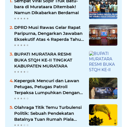
Sempat Viral Sopir Truk Batu-
bara di Murataara Ditembak!
Namun Dikabarkan Berdamai
DPRD Musi Rawas Gelar Rapat
Paripurna, Dengarkan Jawaban
Eksekutif Atas 4 Raperda Tahun
2026
BUPATI MURATARA RESMI
BUKA STQH KE-II TINGKAT
KABUPATEN MURATARA
Kepergok Mencuri dan Lawan
Petugas, Petugas Patroli
Terpaksa Lumpuhkan Dengan
Peluru Karet
Olahraga Titik Temu Turbulensi
Politik: Sebuah Pendekatan
Batalnya Tuan Rumah Piala
Dunia U-20