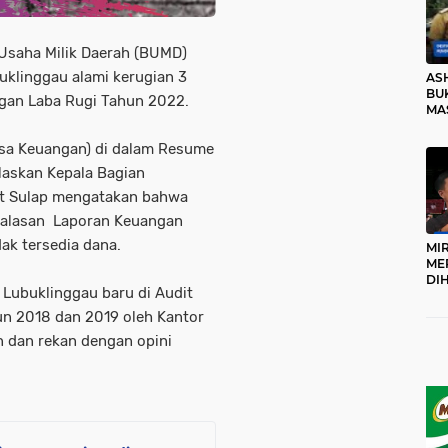
 Usaha Milik Daerah (BUMD)
klinggau alami kerugian 3
AS
BUK
ngan Laba Rugi Tahun 2022.
MA
RO
sa Keuangan) di dalam Resume
askan Kepala Bagian
it Sulap mengatakan bahwa
 alasan Laporan Keuangan
dak tersedia dana.
MI
ME
DI
Lubuklinggau baru di Audit
KA
PR
hun 2018 dan 2019 oleh Kantor
TI
 dan rekan dengan opini
DI
TE
ME