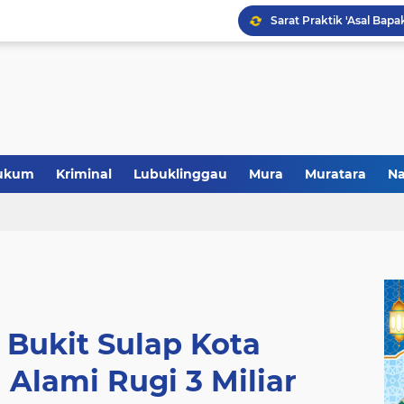
Polres Musi Rawas Musn
ukum
Kriminal
Lubuklinggau
Mura
Muratara
Na
 Bukit Sulap Kota
Alami Rugi 3 Miliar