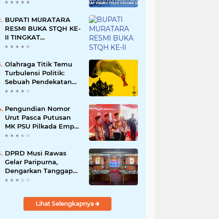
Namun Dikabarkan
Berdamai
BUPATI MURATARA
RESMI BUKA STQH KE-
II TINGKAT
KABUPATEN
MURATARA
Olahraga Titik Temu
Turbulensi Politik:
Sebuah Pendekatan
Batalnya Tuan Rumah
Piala Dunia U-20
Pengundian Nomor
Urut Pasca Putusan
MK PSU Pilkada Empat
Lawang
DPRD Musi Rawas
Gelar Paripurna,
Dengarkan Tanggapan
Bupati Terhadap 9
Raperda Inisiatif
Lihat Selengkapnya