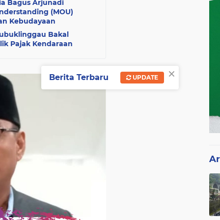
ia Bagus Arjunadi
derstanding (MOU)
dan Kebudayaan
Lubuklinggau Bakal
lik Pajak Kendaraan
×
Berita Terbaru
UPDATE
Ar