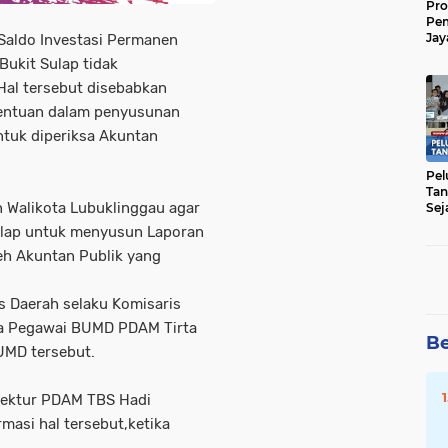
Pro
Pe
Jay
Saldo Investasi Permanen
Raw
ukit Sulap tidak
Men
al tersebut disebabkan
tentuan dalam penyusunan
tuk diperiksa Akuntan
Pel
Tan
 Walikota Lubuklinggau agar
Sej
ulap untuk menyusun Laporan
eh Akuntan Publik yang
s Daerah selaku Komisaris
a Pegawai BUMD PDAM Tirta
Be
BUMD tersebut.
irektur PDAM TBS Hadi
asi hal tersebut,ketika