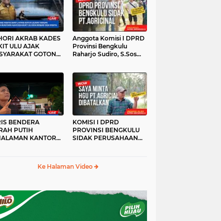
HORI AKRAB KADES
Anggota Komisi I DPRD
IT ULU AJAK
Provinsi Bengkulu
SYARAKAT GOTONG
Raharjo Sudiro, S.Sos
YONG
Sidak PT.agricinal
Bengkulu Utara
RIS BENDERA
KOMISI I DPRD
RAH PUTIH
PROVINSI BENGKULU
HALAMAN KANTOR
SIDAK PERUSAHAAN
KANWIL ATR/BPN
PT. AGRICINAL
OVINSI BENGKULU
BENGKULU UTARA
DAK DI TURUNKAN
Ke Halaman Video
MALAM HARI
RKESAN LUPA JAS
RAH