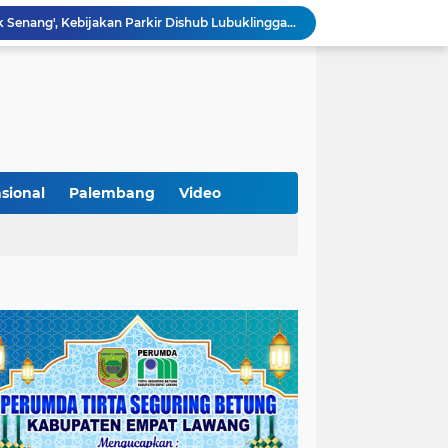
Lantik Pejabat Baru, JM Bupati Empat Lawang: Jabatan Adalah Amanah, Segera Berinovasi Demi Empat Lawang MADANI!
KAMMI Muratara Dukung MUI dalam Upaya Penegakan Hukum terhadap Aktivitas LGBT
ahkan 2 Kilogram Sabu.
Optimalkan Penanganan Perkara, Kasi Pidum Kejari Musi Rawas Ikuti Bimtek AI dan Big Data
Gelorakan Program Strategis Nasional, Joncik Muhamad Tinjau Proyek Sekolah Rakyat Rp234 Miliar
KAMMI Muratara Sukses Gelar Talk Show Peringatan Harlah Kabupaten Musi Rawas Utara ke-13
Tutup MagangHub Batch III, Menaker Ajak Peserta Ikuti Sertifikasi Kompetensi untuk Perkuat Daya Saing
Di Balik Aksi dan Narasi Kericuhan: Memahami Manifesto Perjuangan Cipayung Plus Kota Lubuk Linggau
sional
Palembang
Video
Tingkatkan Kualitas Insan Pers, PWI Musi Rawas Gelar Pelatihan Jurnalistik Berbasis Kompetensi dan Storytelling.
Sarat Praktik 'Asal Bapak Senang', Kebijakan Parkir Dishub Lubuklinggau Menuai Sorotan Tajam