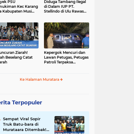
yek PSU
Diduga Tambang Ilegal
mukiman Kec Karang
di Dalam IUP PT.
a Kabupaten Musi
Stellindo di Ulu Rawas
as Utara Diduga
Menjadi Sarang Mafia
jadi Ajang Korupsi
Peti!
uncuran Ziarah!
Kepergok Mencuri dan
ah Beselang Catat
Lawan Petugas, Petugas
arah
Patroli Terpaksa
Lumpuhkan Dengan
Peluru Karet
Ke Halaman Muratara
rita Terpopuler
Sempat Viral Sopir
Truk Batu-bara di
Murataara Ditembak!