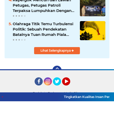
Petugas, Petugas Patroli
Terpaksa Lumpuhkan Dengan
Peluru Karet
Olahraga Titik Temu Turbulensi
Politik: Sebuah Pendekatan
Batalnya Tuan Rumah Piala
Dunia U-20
Lihat Selengkapnya
Facebook
Instagram
Twitter
YouTube
Redaksi
Pedoman Media Siber
Tingkatkan Kualitas Insan Pers, PWI M
Copyright ©
2026 Detik TV Sumsel